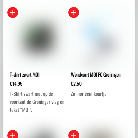
T-shirt zwart MOI
Wenskaart MOI FC Groningen
€
14,95
€
2,50
T-Shirt zwart met op de
Zo mor eem koartje
voorkant de Groninger vlag en
tekst “MOI”.
Dit
product