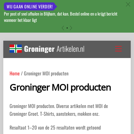
c
WIJ GAAN ONLINE VERDER!
Per post of snel afhalen in Blijham, dat kan. Bestel online en u krijgt bericht
wanneer het klaar ligt
«
»
Skip
to
Menu
content
Home
/ Groninger MOI producten
Groninger MOI producten
Groninger MOI producten. Diverse artikelen met MOI de
Groninger Groet. T-Shirts, aanstekers, mokken enz.
Gesorteerd
Resultaat 1–20 van de 25 resultaten wordt getoond