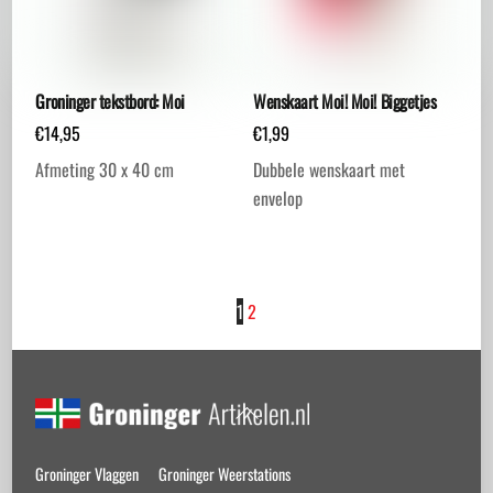
Groninger tekstbord: Moi
Wenskaart Moi! Moi! Biggetjes
€
14,95
€
1,99
Afmeting 30 x 40 cm
Dubbele wenskaart met
envelop
Dit
product
heeft
meerdere
1
2
variaties.
Deze
optie
Back
kan
To
gekozen
Top
Groninger Vlaggen
Groninger Weerstations
worden