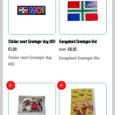
Sticker zwart Groninger vlag MOI
Garagebord Groningen Moi
Oorspronkelijke
Huidige
€
1,00
€
8,95
€
9,99
prijs
prijs
Sticker zwart Groninger vlag
Garagebord Groningen Moi
was:
is:
MOI
€9,99.
€8,95.