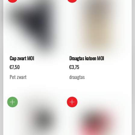
heeft
meerdere
variaties.
Deze
optie
kan
gekozen
worden
Cap zwart MOI
Draagtas katoen MOI
op
€
7,50
€
3,75
de
Pet zwart
draagtas
productpagina