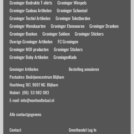
Groninger Bedrukte T-shirts
Groninger Wimpels
op
Groninger Cadeau Artikelen
Groninger Schoeisel
de
Groninger Textiel Artikelen
Groninger Tekstborden
productpagina
Groninger Wenskaarten
Groninger Etenswaren
Groninger Dranken
Groninger Boeken
Groninger Sokken
Groninger Stickers
Overige Groninger Artikelen
FC Groningen
Groninger MOI producten
Groninger Stickers
Groninger Baby Artikelen
GroningenKado
Groninger Artikelen
Bestelling annuleren
Postadres: Bedrijvencentrum Blijham
Hoofdweg 187, 9697 NG Blijham
Mobiel: (06) 53 982 083
E-mail: info@nonfoodtotaal.nl
Alle contactgegevens
Contact
Groothandel Log In