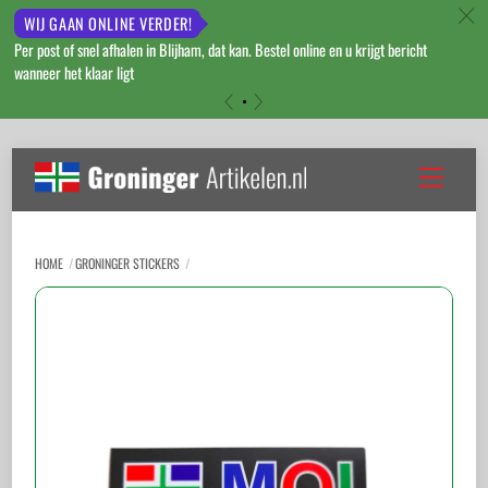
c
WIJ GAAN ONLINE VERDER!
Per post of snel afhalen in Blijham, dat kan. Bestel online en u krijgt bericht
wanneer het klaar ligt
«
»
Skip
to
Menu
content
HOME
GRONINGER STICKERS