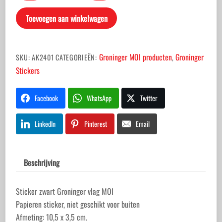
Groninger
Toevoegen aan winkelwagen
vlag
MOI
aantal
Groninger MOI producten
Groninger
SKU:
AK2401
CATEGORIEËN:
,
Stickers
Facebook
WhatsApp
Twitter
LinkedIn
Pinterest
Email
Beschrijving
Sticker zwart Groninger vlag MOI
Papieren sticker, niet geschikt voor buiten
Afmeting: 10,5 x 3,5 cm.