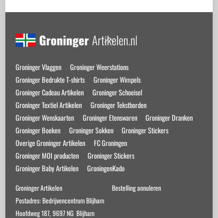
Back
To
Top
Groninger Vlaggen
Groninger Weerstations
Groninger Bedrukte T-shirts
Groninger Wimpels
Groninger Cadeau Artikelen
Groninger Schoeisel
Groninger Textiel Artikelen
Groninger Tekstborden
Groninger Wenskaarten
Groninger Etenswaren
Groninger Dranken
Groninger Boeken
Groninger Sokken
Groninger Stickers
Overige Groninger Artikelen
FC Groningen
Groninger MOI producten
Groninger Stickers
Groninger Baby Artikelen
GroningenKado
Groninger Artikelen
Bestelling annuleren
Postadres: Bedrijvencentrum Blijham
Hoofdweg 187, 9697 NG Blijham