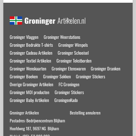
Back
To
Top
Groninger Vlaggen
Groninger Weerstations
Groninger Bedrukte T-shirts
Groninger Wimpels
Groninger Cadeau Artikelen
Groninger Schoeisel
Groninger Textiel Artikelen
Groninger Tekstborden
Groninger Wenskaarten
Groninger Etenswaren
Groninger Dranken
Groninger Boeken
Groninger Sokken
Groninger Stickers
Overige Groninger Artikelen
FC Groningen
Groninger MOI producten
Groninger Stickers
Groninger Baby Artikelen
GroningenKado
Groninger Artikelen
Bestelling annuleren
Postadres: Bedrijvencentrum Blijham
Hoofdweg 187, 9697 NG Blijham