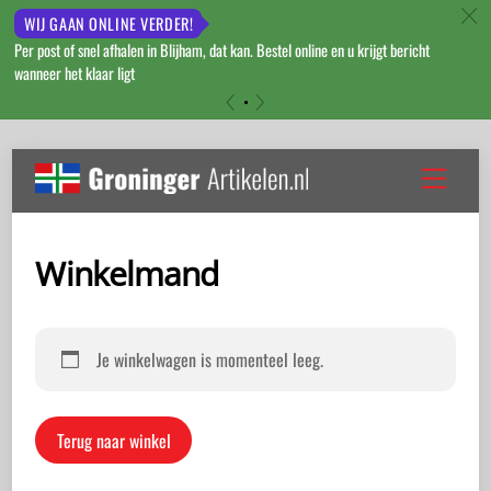
c
WIJ GAAN ONLINE VERDER!
Per post of snel afhalen in Blijham, dat kan. Bestel online en u krijgt bericht
wanneer het klaar ligt
«
»
Skip
to
Menu
content
Winkelmand
Je winkelwagen is momenteel leeg.
Terug naar winkel