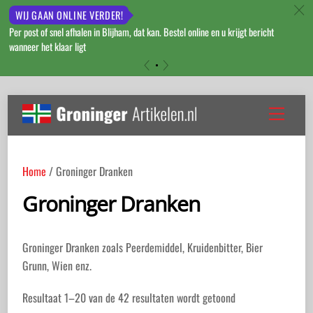
c
WIJ GAAN ONLINE VERDER!
Per post of snel afhalen in Blijham, dat kan. Bestel online en u krijgt bericht
wanneer het klaar ligt
«
»
Skip
to
Menu
content
Home
/ Groninger Dranken
Groninger Dranken
Groninger Dranken zoals Peerdemiddel, Kruidenbitter, Bier
Grunn, Wien enz.
Gesorteerd
Resultaat 1–20 van de 42 resultaten wordt getoond