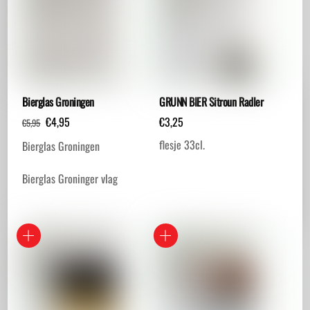
Bierglas Groningen
GRUNN BIER Sitroun Radler
Oorspronkelijke
Huidige
€
4,95
€
3,25
€
5,95
prijs
prijs
flesje 33cl.
Bierglas Groningen
was:
is:
€5,95.
€4,95.
Bierglas Groninger vlag