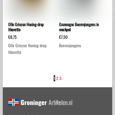
Olle Griezen Honing-drop
Grunnegse Boerenjongens in
likorette
weckpot
€
8,75
€
7,50
Olle Griezen Honing-drop
Boerenjongens
likorette
1
2
3
Back
To
Top