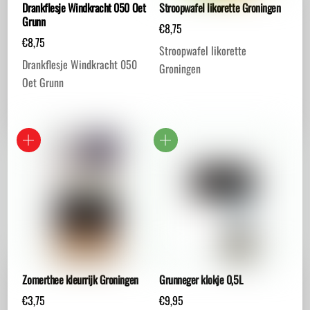
Drankflesje Windkracht 050 Oet
Stroopwafel likorette Groningen
Grunn
€
8,75
€
8,75
Stroopwafel likorette
Drankflesje Windkracht 050
Groningen
Oet Grunn
Zomerthee kleurrijk Groningen
Grunneger klokje 0,5L
€
3,75
€
9,95