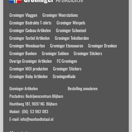
To
Top
Groninger Vlaggen
Groninger Weerstations
Groninger Bedrukte T-shirts
Groninger Wimpels
Groninger Cadeau Artikelen
Groninger Schoeisel
Groninger Textiel Artikelen
Groninger Tekstborden
Groninger Wenskaarten
Groninger Etenswaren
Groninger Dranken
Groninger Boeken
Groninger Sokken
Groninger Stickers
Overige Groninger Artikelen
FC Groningen
Groninger MOI producten
Groninger Stickers
Groninger Baby Artikelen
GroningenKado
Groninger Artikelen
Bestelling annuleren
Postadres: Bedrijvencentrum Blijham
Hoofdweg 187, 9697 NG Blijham
Mobiel: (06) 53 982 083
E-mail: info@nonfoodtotaal.nl