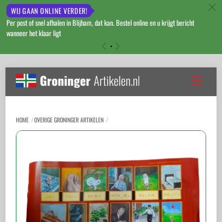
c
WIJ GAAN ONLINE VERDER!
Per post of snel afhalen in Blijham, dat kan. Bestel online en u krijgt bericht
wanneer het klaar ligt
«
»
Skip
to
Menu
content
HOME
OVERIGE GRONINGER ARTIKELEN