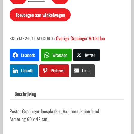
Groninger
leesplankje
Toevoegen aan winkelwagen
aantal
Overige Groninger Artikelen
SKU:
MK2401
CATEGORIE:
Facebook
WhatsApp
Twitter
LinkedIn
Pinterest
Email
Beschrijving
Poster Groninger leesplankje, Aai, toon, knien bred
Afmeting 60 x 42 cm.