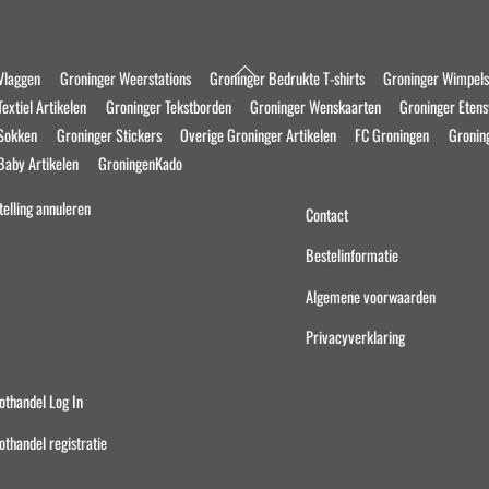
Back
Vlaggen
Groninger Weerstations
Groninger Bedrukte T-shirts
Groninger Wimpel
To
extiel Artikelen
Groninger Tekstborden
Groninger Wenskaarten
Groninger Eten
Top
 Sokken
Groninger Stickers
Overige Groninger Artikelen
FC Groningen
Gronin
Baby Artikelen
GroningenKado
telling annuleren
Contact
Bestelinformatie
Algemene voorwaarden
Privacyverklaring
othandel Log In
othandel registratie