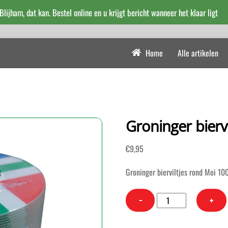
 Blijham, dat kan. Bestel online en u krijgt bericht wanneer het klaar ligt
Home
Alle artikelen
Groninger bierv
€
9,95
Groninger bierviltjes rond Moi 10
Groninger
−
+
bierviltjes
rond