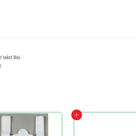
t tekst Moi.
g.