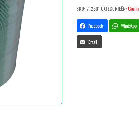
Moi
Groni
SKU:
VT2501
CATEGORIEËN:
100
stuks
Facebook
WhatsApp
aantal
Email