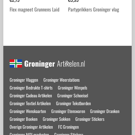
Flex magneet Grunnens Laid
Partyprikkers Groninger vlag
Back
To
Top
Groninger Vlaggen
Groninger Weerstations
Groninger Bedrukte T-shirts
Groninger Wimpels
Groninger Cadeau Artikelen
Groninger Schoeisel
Groninger Textiel Artikelen
Groninger Tekstborden
Groninger Wenskaarten
Groninger Etenswaren
Groninger Dranken
Groninger Boeken
Groninger Sokken
Groninger Stickers
Overige Groninger Artikelen
FC Groningen
Groninger MOI producten
Groninger Stickers