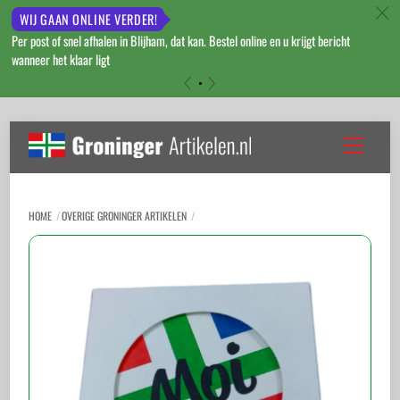
c
WIJ GAAN ONLINE VERDER!
Per post of snel afhalen in Blijham, dat kan. Bestel online en u krijgt bericht
wanneer het klaar ligt
«
»
Skip
to
Menu
content
HOME
OVERIGE GRONINGER ARTIKELEN