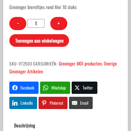
Groninger bierviltjes rond Moi 10 stuks
Groninger
−
+
bierviltjes
rond
Toevoegen aan winkelwagen
Moi
10
stuks
Groninger MOI producten
Overige
SKU:
VT2503
CATEGORIEËN:
,
aantal
Groninger Artikelen
Facebook
WhatsApp
Twitter
LinkedIn
Pinterest
Email
Beschrijving