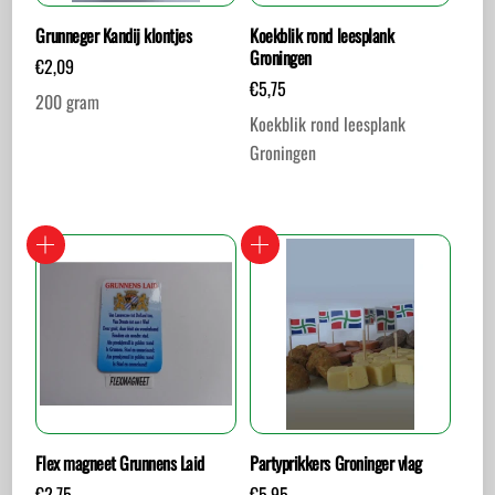
Grunneger Kandij klontjes
Koekblik rond leesplank
Groningen
€
2,09
€
5,75
200 gram
Koekblik rond leesplank
Groningen
Flex magneet Grunnens Laid
Partyprikkers Groninger vlag
€
2,75
€
5,95