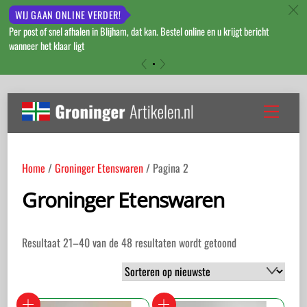
c
WIJ GAAN ONLINE VERDER!
Per post of snel afhalen in Blijham, dat kan. Bestel online en u krijgt bericht
wanneer het klaar ligt
«
»
Skip
to
Menu
content
Home
/
Groninger Etenswaren
/ Pagina 2
Groninger Etenswaren
Gesorteerd
Resultaat 21–40 van de 48 resultaten wordt getoond
op
nieuwste