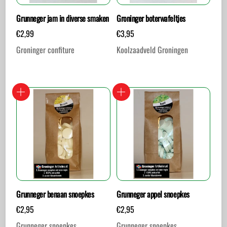
Grunneger jam in diverse smaken
Groninger boterwafeltjes
€
2,99
€
3,95
Groninger confiture
Koolzaadveld Groningen
Grunneger benaan snoepkes
Grunneger appel snoepkes
€
2,95
€
2,95
Grunneger snoepkes
Grunneger snoepkes