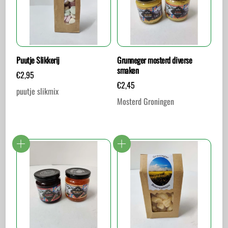
Puutje Slikkerij
Grunneger mosterd diverse
smaken
€
2,95
€
2,45
puutje slikmix
Mosterd Groningen