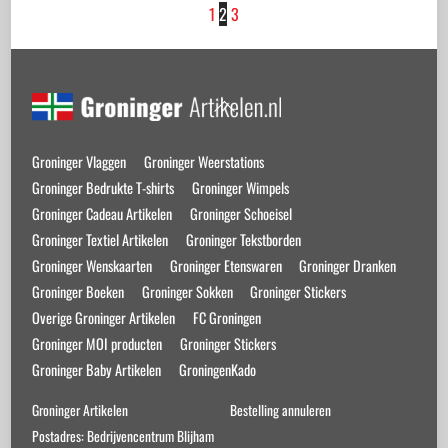
1
2
3
Back
To
Top
Groninger Vlaggen
Groninger Weerstations
Groninger Bedrukte T-shirts
Groninger Wimpels
Groninger Cadeau Artikelen
Groninger Schoeisel
Groninger Textiel Artikelen
Groninger Tekstborden
Groninger Wenskaarten
Groninger Etenswaren
Groninger Dranken
Groninger Boeken
Groninger Sokken
Groninger Stickers
Overige Groninger Artikelen
FC Groningen
Groninger MOI producten
Groninger Stickers
Groninger Baby Artikelen
GroningenKado
Groninger Artikelen
Bestelling annuleren
Postadres: Bedrijvencentrum Blijham