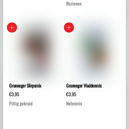
Rezienen
Grunneger Dörpsmix
Grunneger Waddenmix
€
3,95
€
3,95
Pittig gekruid
Notenmix