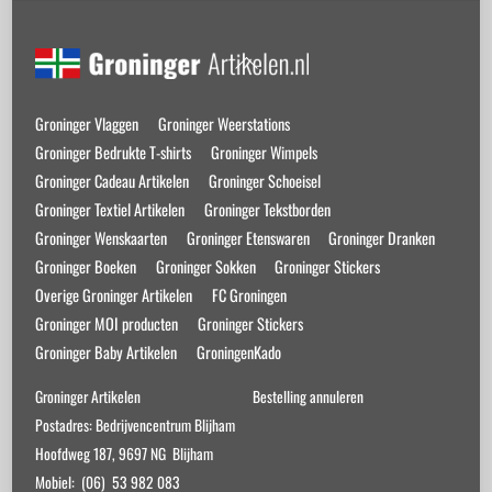
Back
To
Top
Groninger Vlaggen
Groninger Weerstations
Groninger Bedrukte T-shirts
Groninger Wimpels
Groninger Cadeau Artikelen
Groninger Schoeisel
Groninger Textiel Artikelen
Groninger Tekstborden
Groninger Wenskaarten
Groninger Etenswaren
Groninger Dranken
Groninger Boeken
Groninger Sokken
Groninger Stickers
Overige Groninger Artikelen
FC Groningen
Groninger MOI producten
Groninger Stickers
Groninger Baby Artikelen
GroningenKado
Groninger Artikelen
Bestelling annuleren
Postadres: Bedrijvencentrum Blijham
Hoofdweg 187, 9697 NG Blijham
Mobiel: (06) 53 982 083