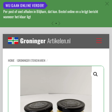
c
WIJ GAAN ONLINE VERDER!
Per post of snel afhalen in Blijham, dat kan. Bestel online en u krijgt bericht
wanneer het klaar ligt
«
»
Skip
to
Menu
content
HOME
GRONINGER ETENSWAREN