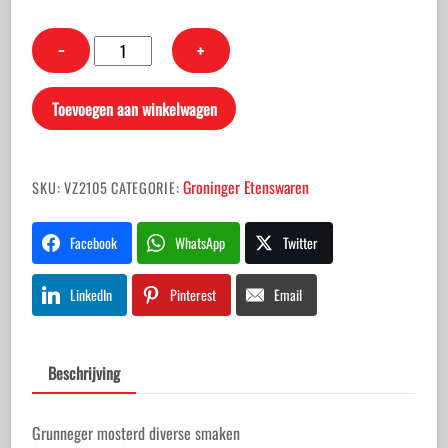
Grunneger
−
+
mosterd
diverse
Toevoegen aan winkelwagen
smaken
aantal
Groninger Etenswaren
SKU:
VZ2105
CATEGORIE:
Facebook
WhatsApp
Twitter
LinkedIn
Pinterest
Email
Beschrijving
Grunneger mosterd diverse smaken