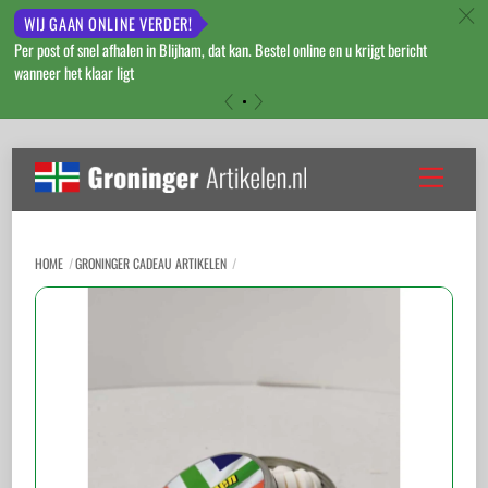
c
WIJ GAAN ONLINE VERDER!
Per post of snel afhalen in Blijham, dat kan. Bestel online en u krijgt bericht
wanneer het klaar ligt
«
»
Skip
to
Menu
content
HOME
GRONINGER CADEAU ARTIKELEN