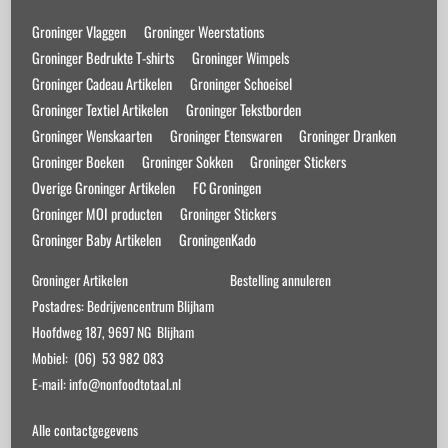
Top
Groninger Vlaggen
Groninger Weerstations
Groninger Bedrukte T-shirts
Groninger Wimpels
Groninger Cadeau Artikelen
Groninger Schoeisel
Groninger Textiel Artikelen
Groninger Tekstborden
Groninger Wenskaarten
Groninger Etenswaren
Groninger Dranken
Groninger Boeken
Groninger Sokken
Groninger Stickers
Overige Groninger Artikelen
FC Groningen
Groninger MOI producten
Groninger Stickers
Groninger Baby Artikelen
GroningenKado
Groninger Artikelen
Bestelling annuleren
Postadres: Bedrijvencentrum Blijham
Hoofdweg 187, 9697 NG Blijham
Mobiel: (06) 53 982 083
E-mail: info@nonfoodtotaal.nl
Alle contactgegevens