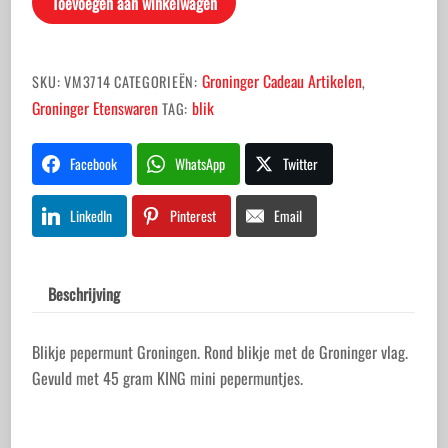
Toevoegen aan winkelwagen
aantal
Groninger Cadeau Artikelen
SKU:
VM3714
CATEGORIEËN:
,
Groninger Etenswaren
blik
TAG:
Facebook
WhatsApp
Twitter
LinkedIn
Pinterest
Email
Beschrijving
Blikje pepermunt Groningen. Rond blikje met de Groninger vlag.
Gevuld met 45 gram KING mini pepermuntjes.