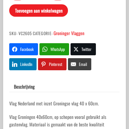
met
Toevoegen aan winkelwagen
inzet
Groningse
vlag
Groninger Vlaggen
SKU:
VC2605
CATEGORIE:
40
x
Facebook
WhatsApp
Twitter
60cm.
aantal
LinkedIn
Pinterest
Email
Beschrijving
Vlag Nederland met inzet Groningse vlag 40 x 60cm.
Vlag Groningen 40x60cm, op schepen vooral gebruikt als
gastenvlag. Materiaal is gemaakt van de beste kwaliteit