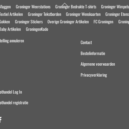
Back
Vlaggen
Groninger Weerstations
Groninger Bedrukte T-shirts
Groninger Wimpel
To
extiel Artikelen
Groninger Tekstborden
Groninger Wenskaarten
Groninger Eten
Top
 Sokken
Groninger Stickers
Overige Groninger Artikelen
FC Groningen
Gronin
Baby Artikelen
GroningenKado
telling annuleren
Contact
Bestelinformatie
Algemene voorwaarden
Privacyverklaring
othandel Log In
othandel registratie
Facebook