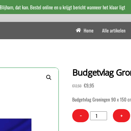
 Blijham, dat kan. Bestel online en u krijgt bericht wanneer het klaar ligt
Home
Alle artikelen
Budgetvlag Gro
Oorspronkelijke
Huidige
€
9,95
€
12,50
prijs
prijs
was:
is:
Budgetvlag Groningen 90 x 150 c
€12,50.
€9,95.
Budgetvlag
−
+
Groningen
90