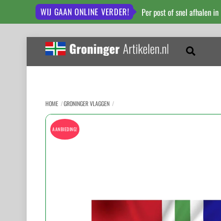
WIJ GAAN ONLINE VERDER!
Per post of snel afhalen in
Skip
to
Zoeken
content
HOME
GRONINGER VLAGGEN
AANBIEDING!