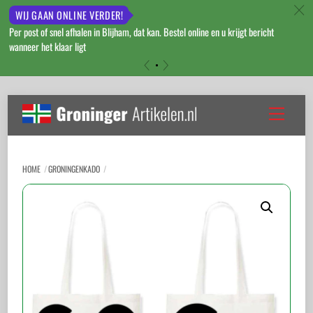
c
WIJ GAAN ONLINE VERDER!
Per post of snel afhalen in Blijham, dat kan. Bestel online en u krijgt bericht
wanneer het klaar ligt
«
»
Skip
to
Menu
content
HOME
GRONINGENKADO