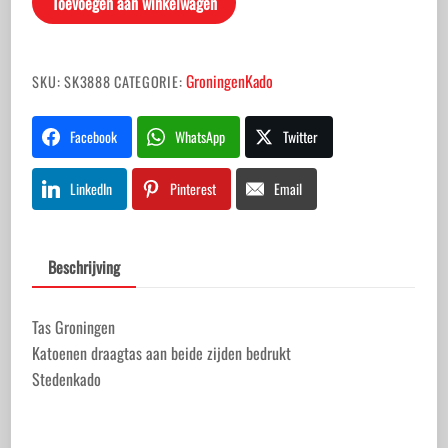
Toevoegen aan winkelwagen
GroningenKado
SKU:
SK3888
CATEGORIE:
Facebook
WhatsApp
Twitter
LinkedIn
Pinterest
Email
Beschrijving
Tas Groningen
Katoenen draagtas aan beide zijden bedrukt
Stedenkado