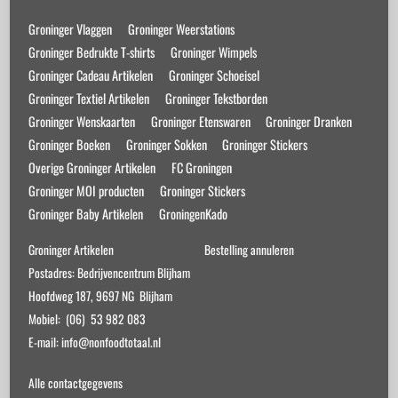
Top
Groninger Vlaggen
Groninger Weerstations
Groninger Bedrukte T-shirts
Groninger Wimpels
Groninger Cadeau Artikelen
Groninger Schoeisel
Groninger Textiel Artikelen
Groninger Tekstborden
Groninger Wenskaarten
Groninger Etenswaren
Groninger Dranken
Groninger Boeken
Groninger Sokken
Groninger Stickers
Overige Groninger Artikelen
FC Groningen
Groninger MOI producten
Groninger Stickers
Groninger Baby Artikelen
GroningenKado
Groninger Artikelen
Bestelling annuleren
Postadres: Bedrijvencentrum Blijham
Hoofdweg 187, 9697 NG Blijham
Mobiel: (06) 53 982 083
E-mail: info@nonfoodtotaal.nl
Alle contactgegevens