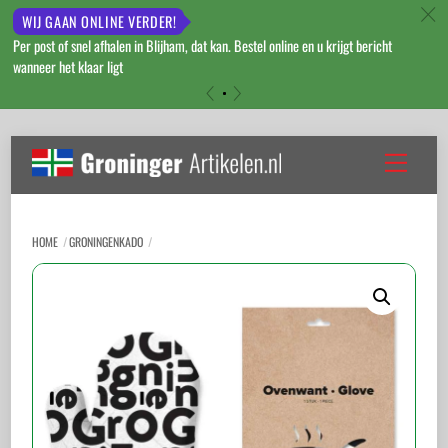
c
WIJ GAAN ONLINE VERDER!
Per post of snel afhalen in Blijham, dat kan. Bestel online en u krijgt bericht
wanneer het klaar ligt
«
»
Skip
to
Menu
content
HOME
GRONINGENKADO