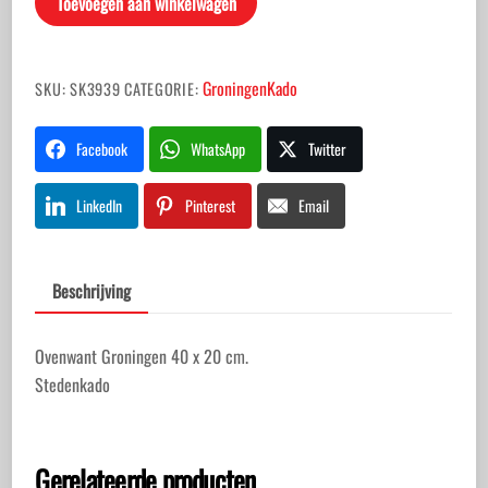
Toevoegen aan winkelwagen
GroningenKado
SKU:
SK3939
CATEGORIE:
Facebook
WhatsApp
Twitter
LinkedIn
Pinterest
Email
Beschrijving
Ovenwant Groningen 40 x 20 cm.
Stedenkado
Gerelateerde producten