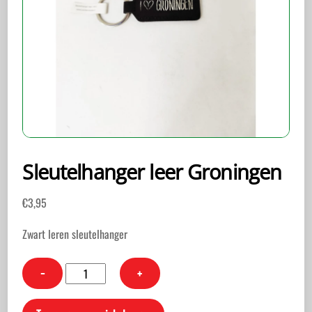
Sleutelhanger leer Groningen
€
3,95
Zwart leren sleutelhanger
Sleutelhanger
−
+
leer
Groningen