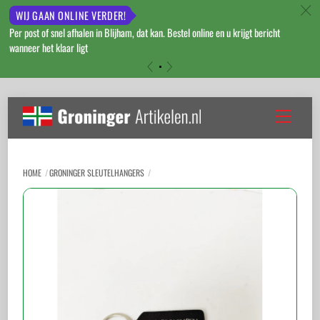
c
WIJ GAAN ONLINE VERDER!
Per post of snel afhalen in Blijham, dat kan. Bestel online en u krijgt bericht
wanneer het klaar ligt
«
»
Skip
to
Menu
content
HOME
GRONINGER SLEUTELHANGERS