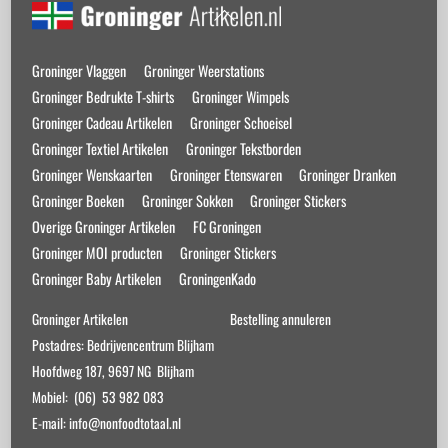
Back
To
Top
Groninger Vlaggen
Groninger Weerstations
Groninger Bedrukte T-shirts
Groninger Wimpels
Groninger Cadeau Artikelen
Groninger Schoeisel
Groninger Textiel Artikelen
Groninger Tekstborden
Groninger Wenskaarten
Groninger Etenswaren
Groninger Dranken
Groninger Boeken
Groninger Sokken
Groninger Stickers
Overige Groninger Artikelen
FC Groningen
Groninger MOI producten
Groninger Stickers
Groninger Baby Artikelen
GroningenKado
Groninger Artikelen
Bestelling annuleren
Postadres: Bedrijvencentrum Blijham
Hoofdweg 187, 9697 NG Blijham
Mobiel: (06) 53 982 083
E-mail: info@nonfoodtotaal.nl