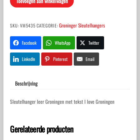
Toevoegen aan winkelwagen
aantal
Groninger Sleutelhangers
SKU:
VM5435
CATEGORIE:
Facebook
WhatsApp
Twitter
LinkedIn
Pinterest
Email
Beschrijving
Sleutelhanger leer Groningen met tekst I love Groningen
Gerelateerde producten