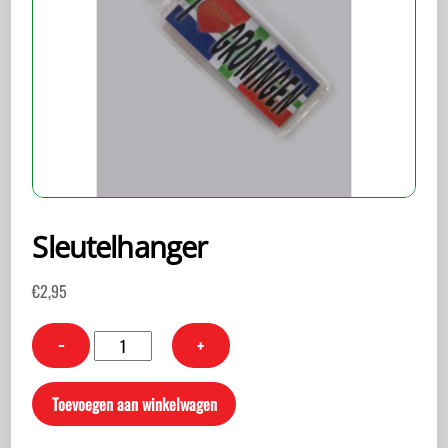
Sleutelhanger
€
2,95
Sleutelhanger
−
+
aantal
Toevoegen aan winkelwagen