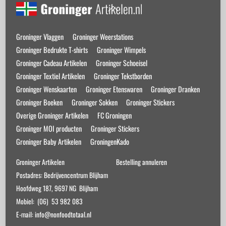
Back
To
Top
Groninger Vlaggen
Groninger Weerstations
Groninger Bedrukte T-shirts
Groninger Wimpels
Groninger Cadeau Artikelen
Groninger Schoeisel
Groninger Textiel Artikelen
Groninger Tekstborden
Groninger Wenskaarten
Groninger Etenswaren
Groninger Dranken
Groninger Boeken
Groninger Sokken
Groninger Stickers
Overige Groninger Artikelen
FC Groningen
Groninger MOI producten
Groninger Stickers
Groninger Baby Artikelen
GroningenKado
Groninger Artikelen
Bestelling annuleren
Postadres: Bedrijvencentrum Blijham
Hoofdweg 187, 9697 NG Blijham
Mobiel: (06) 53 982 083
E-mail: info@nonfoodtotaal.nl