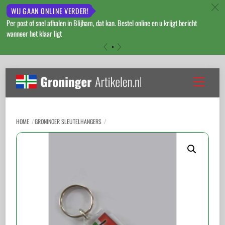
c
WIJ GAAN ONLINE VERDER!
Per post of snel afhalen in Blijham, dat kan. Bestel online en u krijgt bericht
wanneer het klaar ligt
«
»
Skip
to
Menu
content
HOME
GRONINGER SLEUTELHANGERS