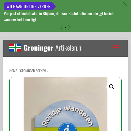
c
WIJ GAAN ONLINE VERDER!
Per post of snel afhalen in Blijham, dat kan. Bestel online en u krijgt bericht
wanneer het klaar ligt
«
»
Skip
to
Menu
content
HOME
GRONINGER BOEKEN