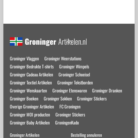
Back
To
Top
Groninger Vlaggen
Groninger Weerstations
Groninger Bedrukte T-shirts
Groninger Wimpels
Groninger Cadeau Artikelen
Groninger Schoeisel
Groninger Textiel Artikelen
Groninger Tekstborden
Groninger Wenskaarten
Groninger Etenswaren
Groninger Dranken
Groninger Boeken
Groninger Sokken
Groninger Stickers
Overige Groninger Artikelen
FC Groningen
Groninger MOI producten
Groninger Stickers
Groninger Baby Artikelen
GroningenKado
Groninger Artikelen
Bestelling annuleren