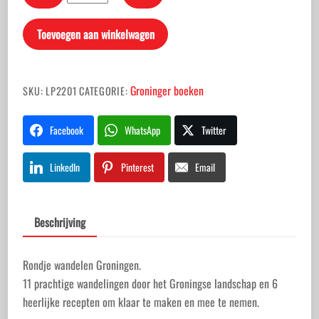
wandelen
Groningen
Toevoegen aan winkelwagen
aantal
Groninger boeken
SKU:
LP2201
CATEGORIE:
Facebook
WhatsApp
Twitter
LinkedIn
Pinterest
Email
Beschrijving
Rondje wandelen Groningen.
11 prachtige wandelingen door het Groningse landschap en 6
heerlijke recepten om klaar te maken en mee te nemen.