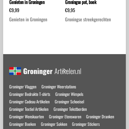
Genieten in Groningen
Groningse pot, boek
€
9,99
€
9,95
Genieten in Groningen
Groningse streekgerechten
Back
To
Top
Groninger Vlaggen
Groninger Weerstations
Groninger Bedrukte T-shirts
Groninger Wimpels
Groninger Cadeau Artikelen
Groninger Schoeisel
Groninger Textiel Artikelen
Groninger Tekstborden
Groninger Wenskaarten
Groninger Etenswaren
Groninger Dranken
Groninger Boeken
Groninger Sokken
Groninger Stickers