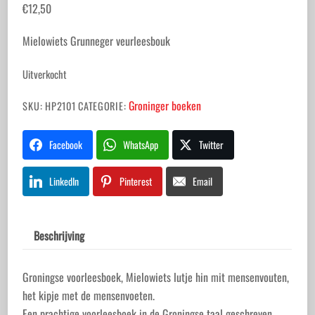
€
12,50
Mielowiets Grunneger veurleesbouk
Uitverkocht
Groninger boeken
SKU:
HP2101
CATEGORIE:
Facebook
WhatsApp
Twitter
LinkedIn
Pinterest
Email
Beschrijving
Groningse voorleesboek, Mielowiets lutje hin mit mensenvouten,
het kipje met de mensenvoeten.
Een prachtige voorleesboek in de Groningse taal geschreven