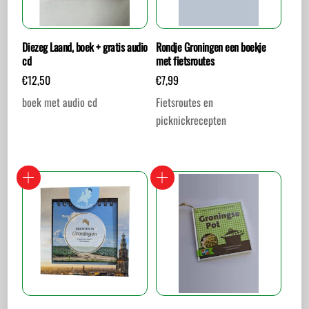
Diezeg Laand, boek + gratis audio
Rondje Groningen een boekje
cd
met fietsroutes
€
12,50
€
7,99
boek met audio cd
Fietsroutes en
picknickrecepten