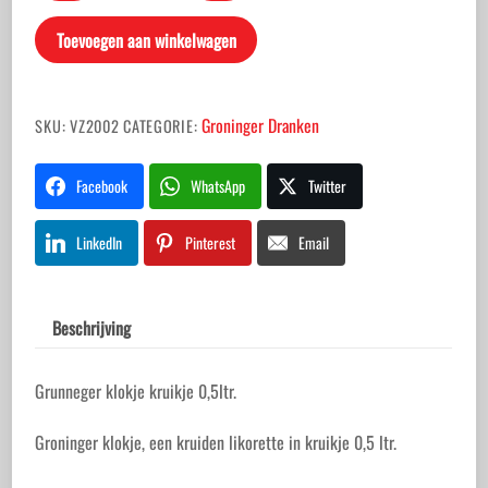
kruikje
Toevoegen aan winkelwagen
0,5ltr.
aantal
Groninger Dranken
SKU:
VZ2002
CATEGORIE:
Facebook
WhatsApp
Twitter
LinkedIn
Pinterest
Email
Beschrijving
Grunneger klokje kruikje 0,5ltr.
Groninger klokje, een kruiden likorette in kruikje 0,5 ltr.