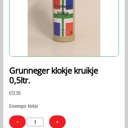
Grunneger klokje kruikje
0,5ltr.
€
12,95
Grunneger klokje
Grunneger
−
+
klokje