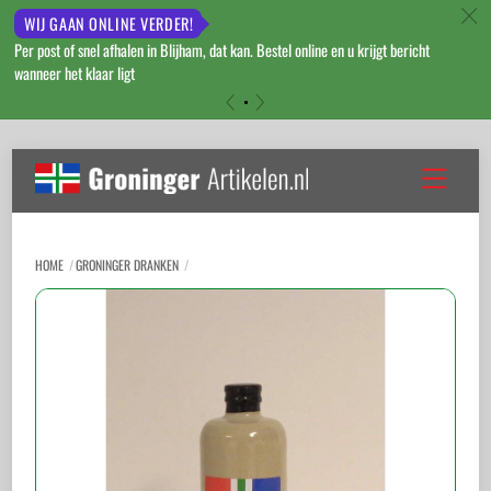
c
WIJ GAAN ONLINE VERDER!
Per post of snel afhalen in Blijham, dat kan. Bestel online en u krijgt bericht
wanneer het klaar ligt
«
»
Skip
to
Menu
content
HOME
GRONINGER DRANKEN