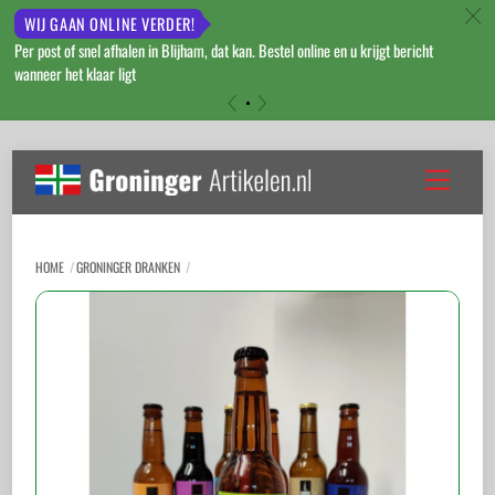
c
WIJ GAAN ONLINE VERDER!
Per post of snel afhalen in Blijham, dat kan. Bestel online en u krijgt bericht
wanneer het klaar ligt
«
»
Skip
to
Menu
content
HOME
GRONINGER DRANKEN