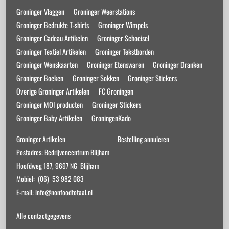
Top
Groninger Vlaggen
Groninger Weerstations
Groninger Bedrukte T-shirts
Groninger Wimpels
Groninger Cadeau Artikelen
Groninger Schoeisel
Groninger Textiel Artikelen
Groninger Tekstborden
Groninger Wenskaarten
Groninger Etenswaren
Groninger Dranken
Groninger Boeken
Groninger Sokken
Groninger Stickers
Overige Groninger Artikelen
FC Groningen
Groninger MOI producten
Groninger Stickers
Groninger Baby Artikelen
GroningenKado
Groninger Artikelen
Bestelling annuleren
Postadres: Bedrijvencentrum Blijham
Hoofdweg 187, 9697 NG Blijham
Mobiel: (06) 53 982 083
E-mail: info@nonfoodtotaal.nl
Alle contactgegevens