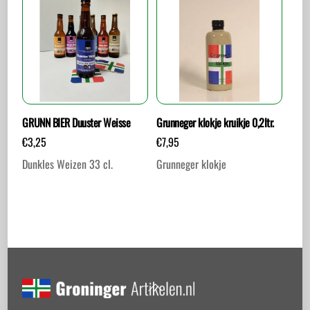
GRUNN BIER Duuster Weisse
Grunneger klokje kruikje 0,2ltr.
€
3,25
€
7,95
Dunkles Weizen 33 cl.
Grunneger klokje
Back
To