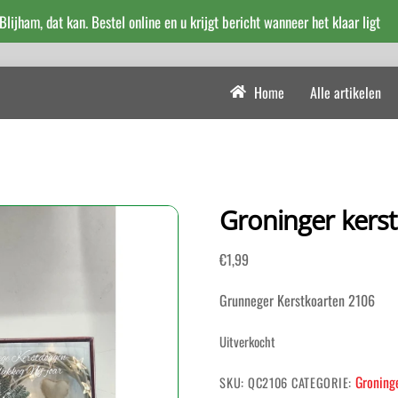
 Blijham, dat kan. Bestel online en u krijgt bericht wanneer het klaar ligt
Home
Alle artikelen
Groninger kers
€
1,99
Grunneger Kerstkoarten 2106
Uitverkocht
Groning
SKU:
QC2106
CATEGORIE: