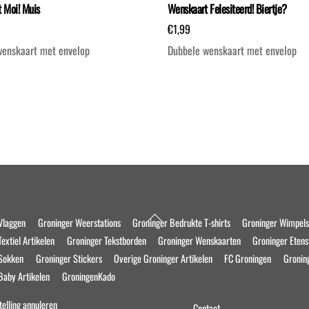
 Moi! Muis
Wenskaart Felesiteerd! Biertje?
€
1,99
wenskaart met envelop
Dubbele wenskaart met envelop
Back
Vlaggen
Groninger Weerstations
Groninger Bedrukte T-shirts
Groninger Wimpel
To
extiel Artikelen
Groninger Tekstborden
Groninger Wenskaarten
Groninger Eten
Top
 Sokken
Groninger Stickers
Overige Groninger Artikelen
FC Groningen
Gronin
Baby Artikelen
GroningenKado
telling annuleren
Contact