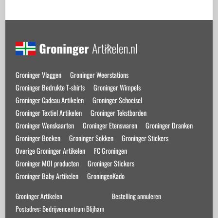
Back
To
Top
Groninger Vlaggen
Groninger Weerstations
Groninger Bedrukte T-shirts
Groninger Wimpels
Groninger Cadeau Artikelen
Groninger Schoeisel
Groninger Textiel Artikelen
Groninger Tekstborden
Groninger Wenskaarten
Groninger Etenswaren
Groninger Dranken
Groninger Boeken
Groninger Sokken
Groninger Stickers
Overige Groninger Artikelen
FC Groningen
Groninger MOI producten
Groninger Stickers
Groninger Baby Artikelen
GroningenKado
Groninger Artikelen
Bestelling annuleren
Postadres: Bedrijvencentrum Blijham