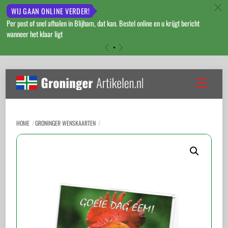
c
WIJ GAAN ONLINE VERDER!
Per post of snel afhalen in Blijham, dat kan. Bestel online en u krijgt bericht
wanneer het klaar ligt
«
»
Skip
to
Menu
content
HOME
GRONINGER WENSKAARTEN