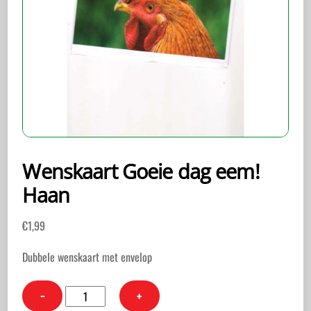
Wenskaart Goeie dag eem!
Haan
€
1,99
Dubbele wenskaart met envelop
Wenskaart
−
+
Goeie