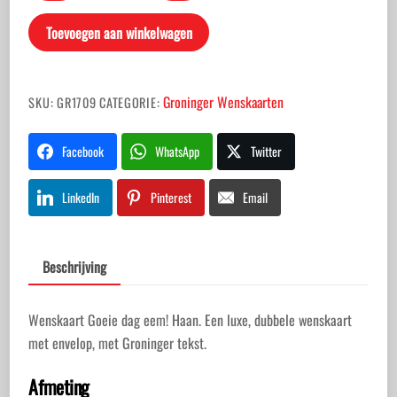
dag
Toevoegen aan winkelwagen
eem!
Haan
aantal
Groninger Wenskaarten
SKU:
GR1709
CATEGORIE:
Facebook
WhatsApp
Twitter
LinkedIn
Pinterest
Email
Beschrijving
Wenskaart Goeie dag eem! Haan. Een luxe, dubbele wenskaart
met envelop, met Groninger tekst.
Afmeting