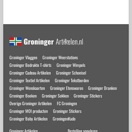
Back
To
Top
Groninger Vlaggen
Groninger Weerstations
Groninger Bedrukte T-shirts
Groninger Wimpels
Groninger Cadeau Artikelen
Groninger Schoeisel
Groninger Textiel Artikelen
Groninger Tekstborden
Groninger Wenskaarten
Groninger Etenswaren
Groninger Dranken
Groninger Boeken
Groninger Sokken
Groninger Stickers
Overige Groninger Artikelen
FC Groningen
Groninger MOI producten
Groninger Stickers
Groninger Baby Artikelen
GroningenKado
Groninger Artikelen
Bestelling annuleren