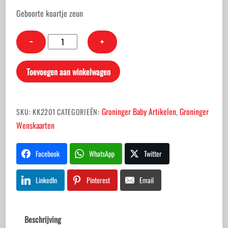
prijs
prijs
was:
is:
Geboorte koartje zeun
€2,25.
€1,99.
Groninger
−
+
geboortekaart
zoon
Toevoegen aan winkelwagen
aantal
Groninger Baby Artikelen
Groninger
SKU:
KK2201
CATEGORIEËN:
,
Wenskaarten
Facebook
WhatsApp
Twitter
LinkedIn
Pinterest
Email
Beschrijving