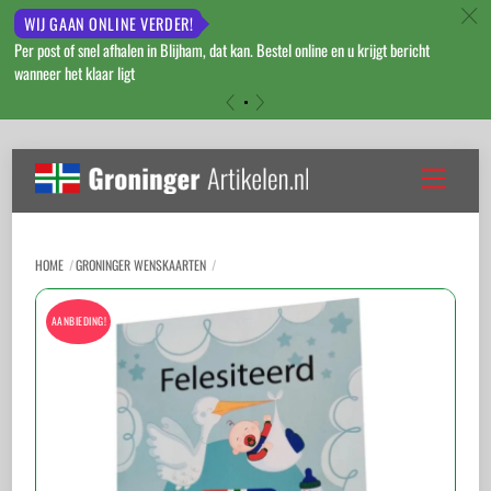
c
WIJ GAAN ONLINE VERDER!
Per post of snel afhalen in Blijham, dat kan. Bestel online en u krijgt bericht
wanneer het klaar ligt
«
»
Skip
to
Menu
content
HOME
GRONINGER WENSKAARTEN
AANBIEDING!