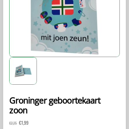
Groninger geboortekaart
zoon
Oorspronkelijke
Huidige
€
1,99
€
2,25