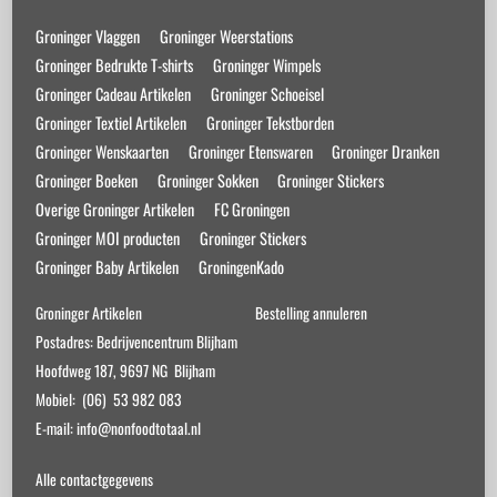
Top
Groninger Vlaggen
Groninger Weerstations
Groninger Bedrukte T-shirts
Groninger Wimpels
Groninger Cadeau Artikelen
Groninger Schoeisel
Groninger Textiel Artikelen
Groninger Tekstborden
Groninger Wenskaarten
Groninger Etenswaren
Groninger Dranken
Groninger Boeken
Groninger Sokken
Groninger Stickers
Overige Groninger Artikelen
FC Groningen
Groninger MOI producten
Groninger Stickers
Groninger Baby Artikelen
GroningenKado
Groninger Artikelen
Bestelling annuleren
Postadres: Bedrijvencentrum Blijham
Hoofdweg 187, 9697 NG Blijham
Mobiel: (06) 53 982 083
E-mail: info@nonfoodtotaal.nl
Alle contactgegevens