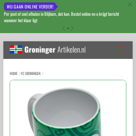
c
WIJ GAAN ONLINE VERDER!
Per post of snel afhalen in Blijham, dat kan. Bestel online en u krijgt bericht
wanneer het klaar ligt
«
»
Skip
to
Menu
content
HOME
FC GRONINGEN