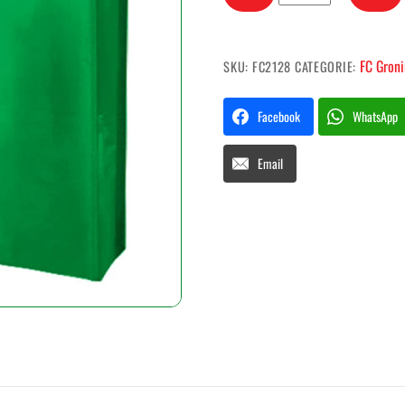
recycle
FC
Groningen
FC Gron
SKU:
FC2128
CATEGORIE:
aantal
Facebook
WhatsApp
Email