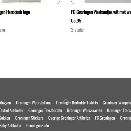
gen Handdoek logo
FC Groningen Washandjes wit met w
€
5,95
 cm
2 stuks
Back
Vlaggen
Groninger Weerstations
Groninger Bedrukte T-shirts
Groninger Wimpel
To
extiel Artikelen
Groninger Tekstborden
Groninger Wenskaarten
Groninger Eten
Top
 Sokken
Groninger Stickers
Overige Groninger Artikelen
FC Groningen
Gronin
Baby Artikelen
GroningenKado