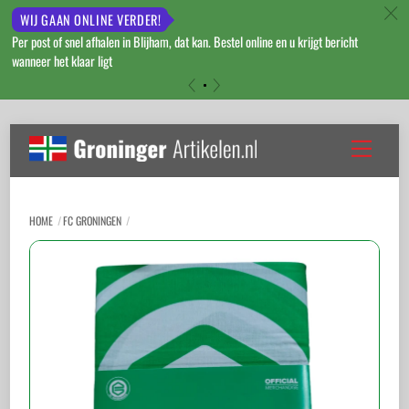
c
WIJ GAAN ONLINE VERDER!
Per post of snel afhalen in Blijham, dat kan. Bestel online en u krijgt bericht
wanneer het klaar ligt
«
»
Skip
to
Menu
content
HOME
FC GRONINGEN