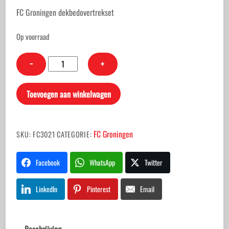
FC Groningen dekbedovertrekset
Op voorraad
FC
−
+
Groningen
dekbedovertrekset
Toevoegen aan winkelwagen
aantal
FC Groningen
SKU:
FC3021
CATEGORIE:
Facebook
WhatsApp
Twitter
LinkedIn
Pinterest
Email
Beschrijving