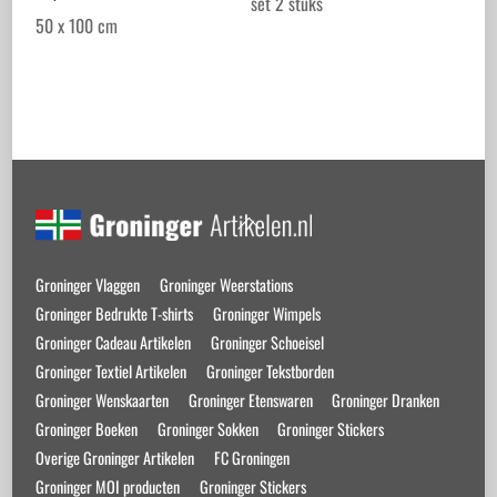
set 2 stuks
50 x 100 cm
Back
To
Top
Groninger Vlaggen
Groninger Weerstations
Groninger Bedrukte T-shirts
Groninger Wimpels
Groninger Cadeau Artikelen
Groninger Schoeisel
Groninger Textiel Artikelen
Groninger Tekstborden
Groninger Wenskaarten
Groninger Etenswaren
Groninger Dranken
Groninger Boeken
Groninger Sokken
Groninger Stickers
Overige Groninger Artikelen
FC Groningen
Groninger MOI producten
Groninger Stickers