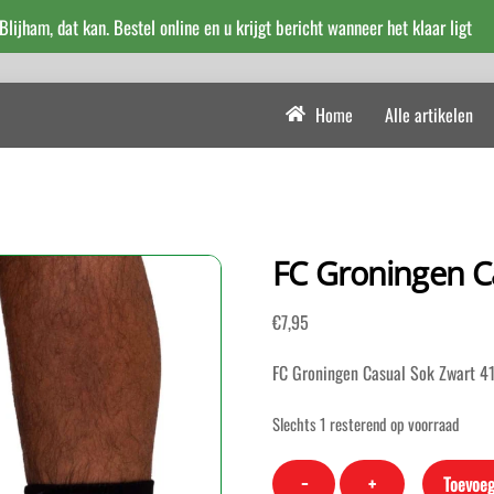
 Blijham, dat kan. Bestel online en u krijgt bericht wanneer het klaar ligt
Home
Alle artikelen
FC Groningen C
€
7,95
FC Groningen Casual Sok Zwart 4
Slechts 1 resterend op voorraad
FC
−
+
Toevoeg