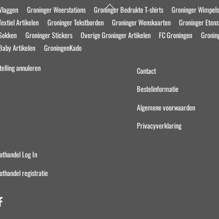
Back
Vlaggen
Groninger Weerstations
Groninger Bedrukte T-shirts
Groninger Wimpel
To
extiel Artikelen
Groninger Tekstborden
Groninger Wenskaarten
Groninger Eten
Top
 Sokken
Groninger Stickers
Overige Groninger Artikelen
FC Groningen
Gronin
Baby Artikelen
GroningenKado
telling annuleren
Contact
Bestelinformatie
Algemene voorwaarden
Privacyverklaring
othandel Log In
othandel registratie
Facebook