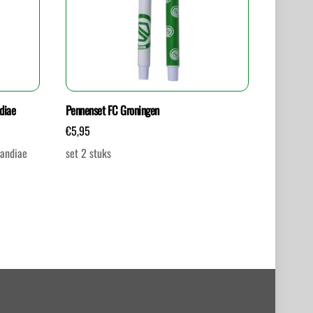
diae
Pennenset FC Groningen
€
5,95
landiae
set 2 stuks