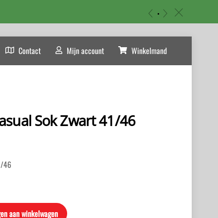
«
»
c
Contact
Mijn account
Winkelmand
asual Sok Zwart 41/46
1/46
en aan winkelwagen