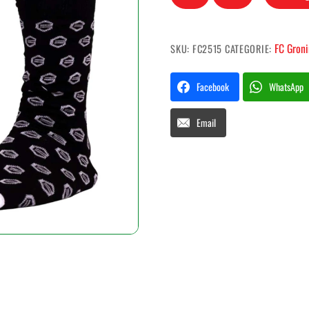
Groningen
Casual
Sok
FC Gron
SKU:
FC2515
CATEGORIE:
Zwart
41/46
Facebook
WhatsApp
aantal
Email