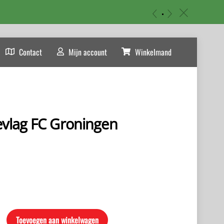
«
»
c
Contact
Mijn account
Winkelmand
evlag FC Groningen
Toevoegen aan winkelwagen