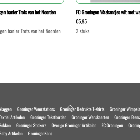
gen banier Trots van het Noorden
FC Groningen Washandjes wit met w
€
5,95
gen banier Trots van het Noorden
2 stuks
Back
Vlaggen
Groninger Weerstations
Groninger Bedrukte T-shirts
Groninger Wimpel
To
extiel Artikelen
Groninger Tekstborden
Groninger Wenskaarten
Groninger Eten
Top
 Sokken
Groninger Stickers
Overige Groninger Artikelen
FC Groningen
Gronin
Baby Artikelen
GroningenKado