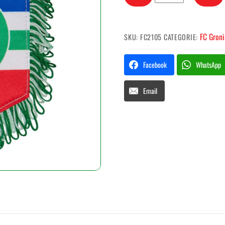
provincievlag
FC
Groningen
FC Gron
SKU:
FC2105
CATEGORIE:
aantal
Facebook
WhatsApp
Email