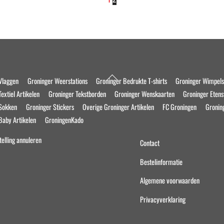
Back
Vlaggen
Groninger Weerstations
Groninger Bedrukte T-shirts
Groninger Wimpel
To
extiel Artikelen
Groninger Tekstborden
Groninger Wenskaarten
Groninger Eten
Top
 Sokken
Groninger Stickers
Overige Groninger Artikelen
FC Groningen
Gronin
Baby Artikelen
GroningenKado
telling annuleren
Contact
Bestelinformatie
Algemene voorwaarden
Privacyverklaring