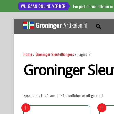
WIJ GAAN ONLINE VERDER!
Per post of snel afhalen in
Skip
to
Zoeken
content
Home
/
Groninger Sleutelhangers
/ Pagina 2
Groninger Sleu
Gesort
Resultaat 21–24 van de 24 resultaten wordt getoond
op
nieuws