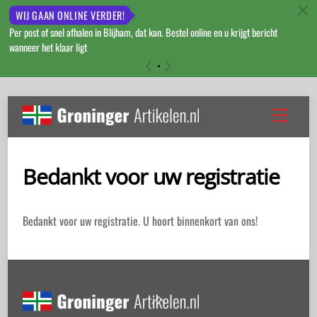
c
WIJ GAAN ONLINE VERDER!
Per post of snel afhalen in Blijham, dat kan. Bestel online en u krijgt bericht
wanneer het klaar ligt
«
»
Skip
to
Menu
content
Bedankt voor uw registratie
Bedankt voor uw registratie. U hoort binnenkort van ons!
Back
To