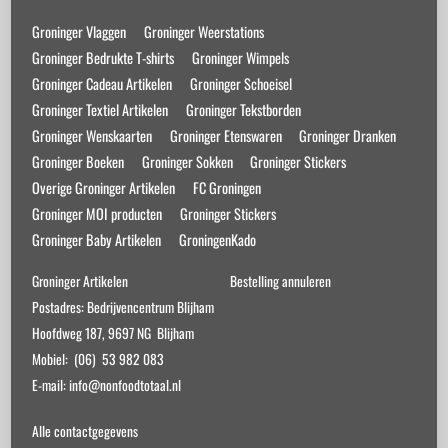
Top
Groninger Vlaggen
Groninger Weerstations
Groninger Bedrukte T-shirts
Groninger Wimpels
Groninger Cadeau Artikelen
Groninger Schoeisel
Groninger Textiel Artikelen
Groninger Tekstborden
Groninger Wenskaarten
Groninger Etenswaren
Groninger Dranken
Groninger Boeken
Groninger Sokken
Groninger Stickers
Overige Groninger Artikelen
FC Groningen
Groninger MOI producten
Groninger Stickers
Groninger Baby Artikelen
GroningenKado
Groninger Artikelen
Bestelling annuleren
Postadres: Bedrijvencentrum Blijham
Hoofdweg 187, 9697 NG Blijham
Mobiel: (06) 53 982 083
E-mail: info@nonfoodtotaal.nl
Alle contactgegevens