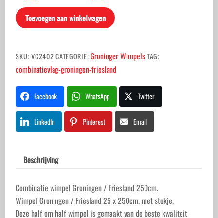
Groningen
Toevoegen aan winkelwagen
/
Friesland
250cm.
Groninger Wimpels
SKU:
VC2402
CATEGORIE:
TAG:
aantal
combinatievlag-groningen-friesland
Facebook
WhatsApp
Twitter
LinkedIn
Pinterest
Email
Beschrijving
Combinatie wimpel Groningen / Friesland 250cm.
Wimpel Groningen / Friesland 25 x 250cm. met stokje.
Deze half om half wimpel is gemaakt van de beste kwaliteit