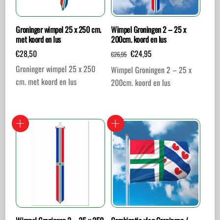
Groninger wimpel 25 x 250 cm.
Wimpel Groningen 2 – 25 x
met koord en lus
200cm. koord en lus
Oorspronkelijke
Huidige
€
28,50
€
24,95
€
26,95
prijs
prijs
Groninger wimpel 25 x 250
Wimpel Groningen 2 – 25 x
was:
is:
cm. met koord en lus
200cm. koord en lus
€26,95.
€24,95.