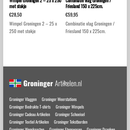
Wimpel Groningen 2 – 25 x 250
Combinatie vlag Groningen /
met stokje
Friesland 150 x 225cm.
€
28,50
€
59,95
Wimpel Groningen 2 – 25 x
Combinatie vlag Groningen /
250 met stokje
Friesland 150 x 225cm.
Back
To
Top
Groninger Vlaggen
Groninger Weerstations
Groninger Bedrukte T-shirts
Groninger Wimpels
Groninger Cadeau Artikelen
Groninger Schoeisel
Groninger Textiel Artikelen
Groninger Tekstborden
Groninger Wenskaarten
Groninger Etenswaren
Groninger Dranken