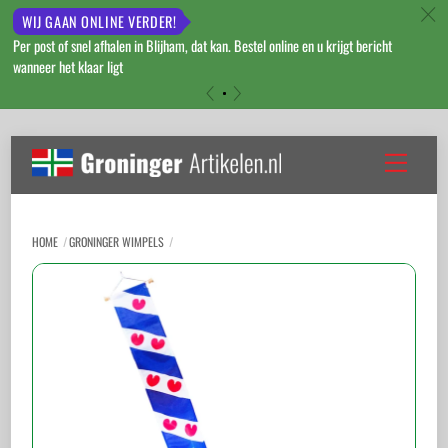
c
WIJ GAAN ONLINE VERDER!
Per post of snel afhalen in Blijham, dat kan. Bestel online en u krijgt bericht
wanneer het klaar ligt
«
»
Skip
to
Menu
content
HOME
GRONINGER WIMPELS