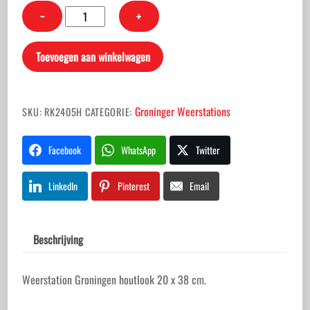
Weerstation
−
+
Groningen
houtlook
Toevoegen aan winkelwagen
20
x
38
Groninger Weerstations
SKU:
RK2405H
CATEGORIE:
cm.
aantal
Facebook
WhatsApp
Twitter
LinkedIn
Pinterest
Email
Beschrijving
Weerstation Groningen houtlook 20 x 38 cm.