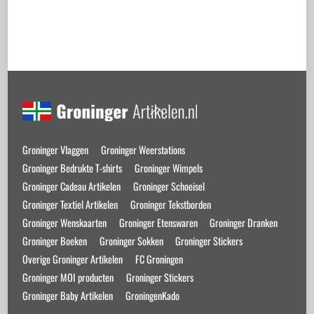
Back
To
Top
Groninger Vlaggen
Groninger Weerstations
Groninger Bedrukte T-shirts
Groninger Wimpels
Groninger Cadeau Artikelen
Groninger Schoeisel
Groninger Textiel Artikelen
Groninger Tekstborden
Groninger Wenskaarten
Groninger Etenswaren
Groninger Dranken
Groninger Boeken
Groninger Sokken
Groninger Stickers
Overige Groninger Artikelen
FC Groningen
Groninger MOI producten
Groninger Stickers
Groninger Baby Artikelen
GroningenKado