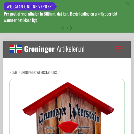
c
WIJ GAAN ONLINE VERDER!
Per post of snel afhalen in Blijham, dat kan. Bestel online en u krijgt bericht
wanneer het klaar ligt
«
»
Skip
to
Menu
content
HOME
GRONINGER WEERSTATIONS