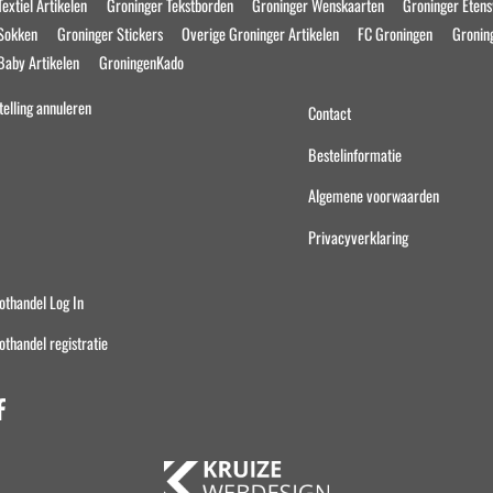
extiel Artikelen
Groninger Tekstborden
Groninger Wenskaarten
Groninger Eten
Top
 Sokken
Groninger Stickers
Overige Groninger Artikelen
FC Groningen
Gronin
Baby Artikelen
GroningenKado
telling annuleren
Contact
Bestelinformatie
Algemene voorwaarden
Privacyverklaring
othandel Log In
othandel registratie
Facebook