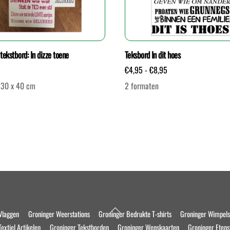
tekstbord: In dizze toene
Teksbord In dit hoes
Prijsklasse:
€
4,95
-
€
8,95
€4,95
 30 x 40 cm
2 formaten
tot
€8,95
Dit
product
heeft
meerdere
variaties.
Deze
optie
kan
Back
Vlaggen
Groninger Weerstations
Groninger Bedrukte T-shirts
Groninger Wimpel
gekozen
To
extiel Artikelen
Groninger Tekstborden
Groninger Wenskaarten
Groninger Eten
worden