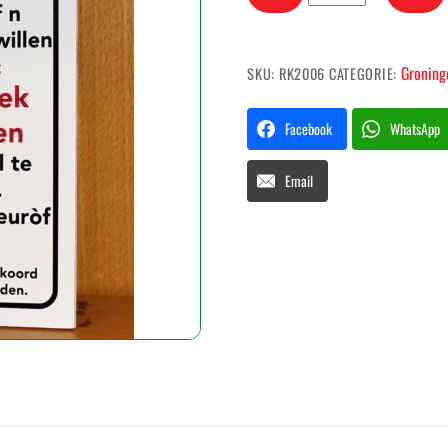
Beste
aanbeller
aantal
Groning
SKU:
RK2006
CATEGORIE:
Facebook
WhatsApp
Email