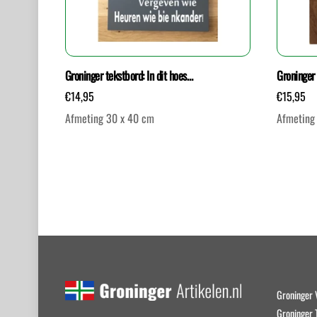
Groninger tekstbord: In dit hoes…
Groninger 
€
14,95
€
15,95
Afmeting 30 x 40 cm
Afmeting
Dit
Dit
product
product
heeft
heeft
meerdere
meerdere
variaties.
variaties.
Deze
Deze
optie
optie
kan
kan
Groninger 
gekozen
gekozen
Groninger T
worden
worden