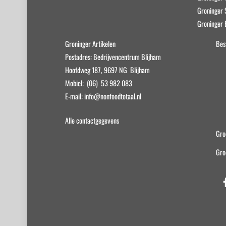
Groninger
op
op
Groninger 
de
de
productpagina
productp
Groninger Artikelen
Bes
Postadres: Bedrijvencentrum Blijham
Hoofdweg 187, 9697 NG Blijham
Mobiel: (06) 53 982 083
E-mail: info@nonfoodtotaal.nl
Alle contactgegevens
Gro
Gro