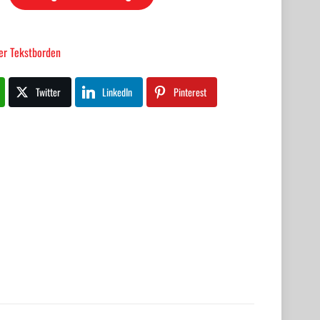
er Tekstborden
Twitter
LinkedIn
Pinterest