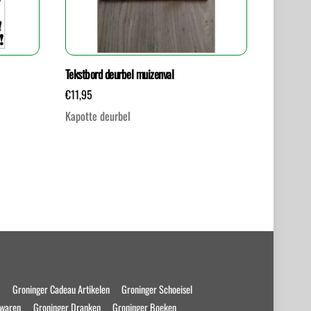
Tekstbord deurbel muizenval
€
11,95
Kapotte deurbel
s
Groninger Cadeau Artikelen
Groninger Schoeisel
swaren
Groninger Dranken
Groninger Boeken