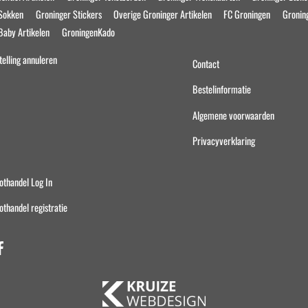
Top
 Sokken
Groninger Stickers
Overige Groninger Artikelen
FC Groningen
Gronin
op
Baby Artikelen
GroningenKado
de
agina
productpagina
telling annuleren
Contact
Bestelinformatie
Algemene voorwaarden
Privacyverklaring
othandel Log In
othandel registratie
Facebook