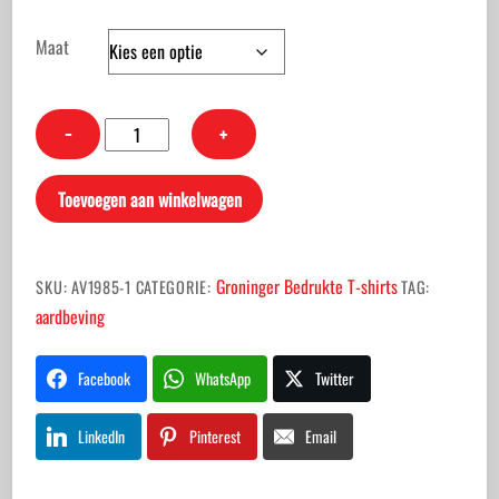
Maat
T-
−
+
shirt
zwart
Toevoegen aan winkelwagen
Aardbevingsvlag
Groningen
Heren
Groninger Bedrukte T-shirts
SKU:
AV1985-1
CATEGORIE:
TAG:
aantal
aardbeving
Facebook
WhatsApp
Twitter
LinkedIn
Pinterest
Email