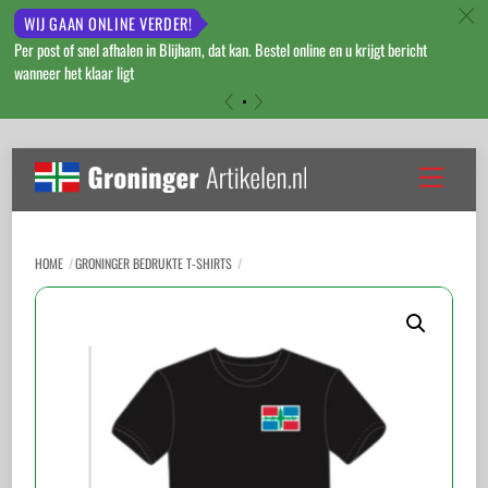
c
WIJ GAAN ONLINE VERDER!
Per post of snel afhalen in Blijham, dat kan. Bestel online en u krijgt bericht
wanneer het klaar ligt
«
»
Skip
to
Menu
content
HOME
GRONINGER BEDRUKTE T-SHIRTS