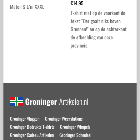
€
14,95
Maten S t/m XXXL
T-shirt met op de voorkant de
Dit
tekst “Der gaait niks boven
product
Grunnen!” en op de achterkant
heeft
de afbeelding van onze
meerdere
provincie.
variaties.
Dit
Deze
product
optie
heeft
kan
meerdere
gekozen
variaties.
worden
Back
Deze
op
To
optie
de
Top
kan
productpagina
Groninger Vlaggen
Groninger Weerstations
gekozen
Groninger Bedrukte T-shirts
Groninger Wimpels
worden
Groninger Cadeau Artikelen
Groninger Schoeisel