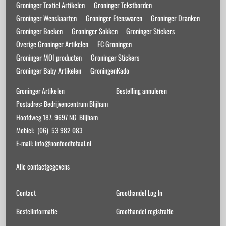
op
Groninger Textiel Artikelen
Groninger Tekstborden
de
Groninger Wenskaarten
Groninger Etenswaren
Groninger Dranken
productpagina
Groninger Boeken
Groninger Sokken
Groninger Stickers
Overige Groninger Artikelen
FC Groningen
Groninger MOI producten
Groninger Stickers
Groninger Baby Artikelen
GroningenKado
Groninger Artikelen
Bestelling annuleren
Postadres: Bedrijvencentrum Blijham
Hoofdweg 187, 9697 NG Blijham
Mobiel: (06) 53 982 083
E-mail: info@nonfoodtotaal.nl
Alle contactgegevens
Contact
Groothandel Log In
Bestelinformatie
Groothandel registratie