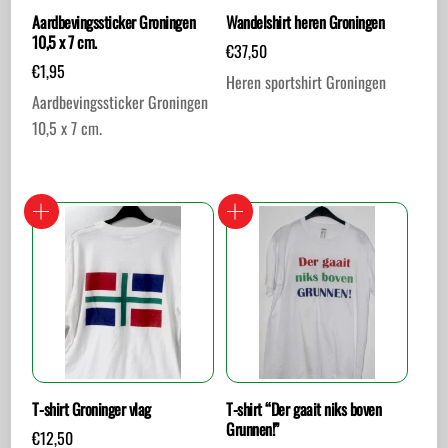
Aardbevingssticker Groningen
Wandelshirt heren Groningen
10,5 x 7 cm.
€
37,50
€
1,95
Heren sportshirt Groningen
Aardbevingssticker Groningen
Dit
10,5 x 7 cm.
product
heeft
meerdere
variaties.
Deze
optie
kan
gekozen
worden
op
T-shirt Groninger vlag
T-shirt “Der gaait niks boven
de
Grunnen!”
€
12,50
productpagina