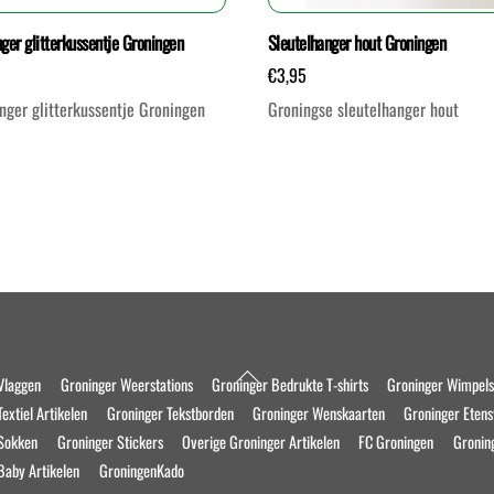
ger glitterkussentje Groningen
Sleutelhanger hout Groningen
€
3,95
nger glitterkussentje Groningen
Groningse sleutelhanger hout
Back
Vlaggen
Groninger Weerstations
Groninger Bedrukte T-shirts
Groninger Wimpel
To
extiel Artikelen
Groninger Tekstborden
Groninger Wenskaarten
Groninger Eten
Top
 Sokken
Groninger Stickers
Overige Groninger Artikelen
FC Groningen
Gronin
Baby Artikelen
GroningenKado