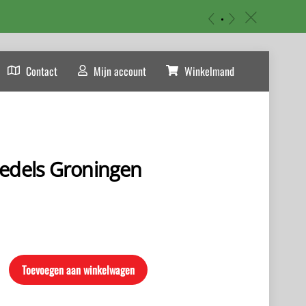
«
»
c
Contact
Mijn account
Winkelmand
bedels Groningen
Toevoegen aan winkelwagen