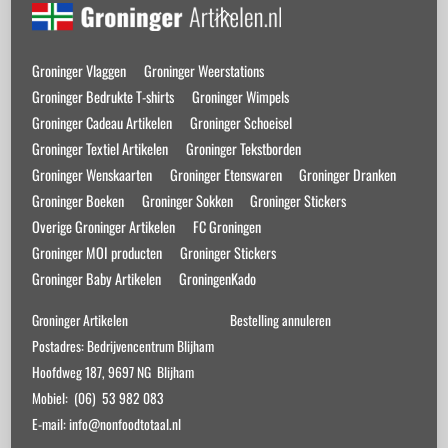
Back
To
Top
Groninger Vlaggen
Groninger Weerstations
Groninger Bedrukte T-shirts
Groninger Wimpels
Groninger Cadeau Artikelen
Groninger Schoeisel
Groninger Textiel Artikelen
Groninger Tekstborden
Groninger Wenskaarten
Groninger Etenswaren
Groninger Dranken
Groninger Boeken
Groninger Sokken
Groninger Stickers
Overige Groninger Artikelen
FC Groningen
Groninger MOI producten
Groninger Stickers
Groninger Baby Artikelen
GroningenKado
Groninger Artikelen
Bestelling annuleren
Postadres: Bedrijvencentrum Blijham
Hoofdweg 187, 9697 NG Blijham
Mobiel: (06) 53 982 083
E-mail: info@nonfoodtotaal.nl