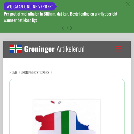
c
WIJ GAAN ONLINE VERDER!
Per post of snel afhalen in Blijham, dat kan. Bestel online en u krijgt bericht
wanneer het klaar ligt
«
»
Skip
to
Menu
content
HOME
GRONINGER STICKERS