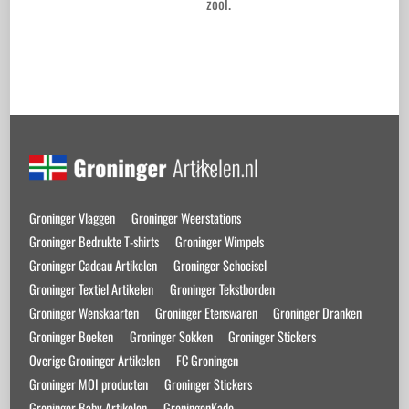
zool.
product
heeft
Dit
meerdere
product
variaties.
heeft
Deze
meerdere
optie
variaties.
Back
kan
Deze
To
gekozen
optie
Top
worden
kan
Groninger Vlaggen
Groninger Weerstations
op
gekozen
Groninger Bedrukte T-shirts
Groninger Wimpels
de
worden
Groninger Cadeau Artikelen
Groninger Schoeisel
productpagina
op
Groninger Textiel Artikelen
Groninger Tekstborden
de
Groninger Wenskaarten
Groninger Etenswaren
Groninger Dranken
productpagina
Groninger Boeken
Groninger Sokken
Groninger Stickers
Overige Groninger Artikelen
FC Groningen
Groninger MOI producten
Groninger Stickers
Groninger Baby Artikelen
GroningenKado