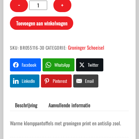
Klomppantoffels
−
+
klein
aantal
Toevoegen aan winkelwagen
Groninger Schoeisel
SKU:
BR055116-30
CATEGORIE:
Facebook
WhatsApp
Twitter
LinkedIn
Pinterest
Email
Beschrijving
Aanvullende informatie
Warme klomppantoffels met groningen print en antislip zool.