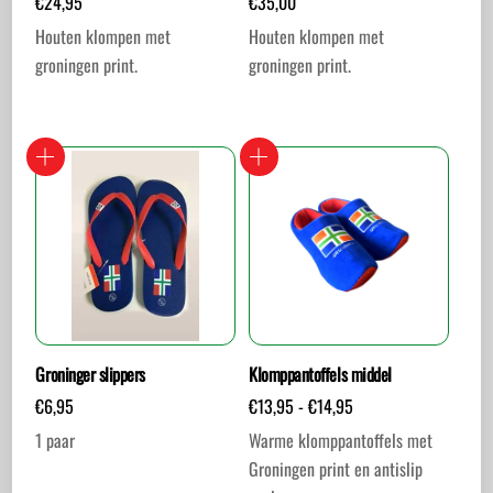
€
24,95
€
35,00
Houten klompen met
Houten klompen met
groningen print.
groningen print.
Dit
Dit
product
product
heeft
heeft
meerdere
meerdere
variaties.
variaties.
Deze
Deze
optie
optie
kan
kan
gekozen
gekozen
worden
worden
Groninger slippers
Klomppantoffels middel
op
op
Prijsklasse:
€
6,95
€
13,95
-
€
14,95
de
de
€13,95
1 paar
Warme klomppantoffels met
tot
productpagina
productpagina
Groningen print en antislip
€14,95
Dit