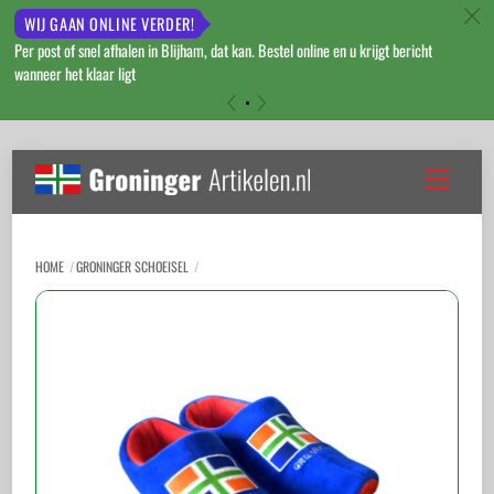
c
WIJ GAAN ONLINE VERDER!
Per post of snel afhalen in Blijham, dat kan. Bestel online en u krijgt bericht
wanneer het klaar ligt
«
»
Skip
to
Menu
content
HOME
GRONINGER SCHOEISEL