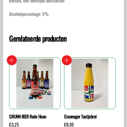
Kortom, een héérlijke dorstlesser
Alcoholpercentage: 5%
Gerelateerde producten
GRUNN BIER Rode Hoan
Grunneger Tuutjebrei
€
3,25
€
8,95