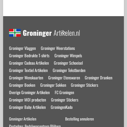
Back
To
Top
Groninger Vlaggen
Groninger Weerstations
Groninger Bedrukte T-shirts
Groninger Wimpels
Groninger Cadeau Artikelen
Groninger Schoeisel
Groninger Textiel Artikelen
Groninger Tekstborden
Groninger Wenskaarten
Groninger Etenswaren
Groninger Dranken
Groninger Boeken
Groninger Sokken
Groninger Stickers
Overige Groninger Artikelen
FC Groningen
Groninger MOI producten
Groninger Stickers
Groninger Baby Artikelen
GroningenKado
Groninger Artikelen
Bestelling annuleren
Postadres: Bedrijvencentrum Blijham