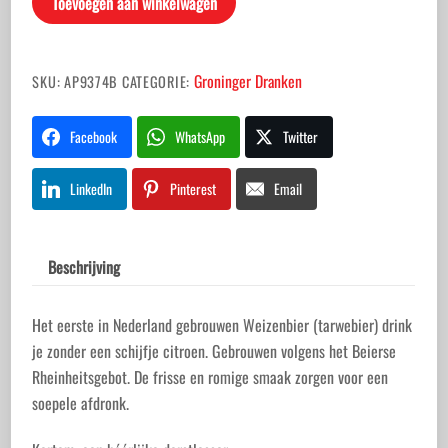
Toevoegen aan winkelwagen
aantal
Groninger Dranken
SKU:
AP9374B
CATEGORIE:
Facebook
WhatsApp
Twitter
LinkedIn
Pinterest
Email
Beschrijving
Het eerste in Nederland gebrouwen Weizenbier (tarwebier) drink
je zonder een schijfje citroen. Gebrouwen volgens het Beierse
Rheinheitsgebot. De frisse en romige smaak zorgen voor een
soepele afdronk.