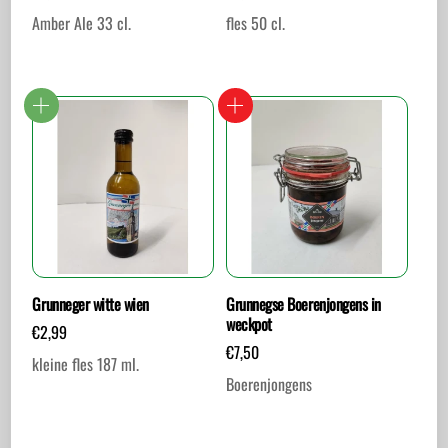
Amber Ale 33 cl.
fles 50 cl.
Grunneger witte wien
Grunnegse Boerenjongens in
weckpot
€
2,99
€
7,50
kleine fles 187 ml.
Boerenjongens