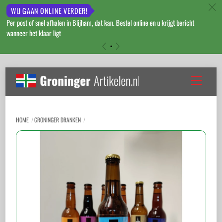
c
WIJ GAAN ONLINE VERDER!
Per post of snel afhalen in Blijham, dat kan. Bestel online en u krijgt bericht
wanneer het klaar ligt
«
»
Skip
to
Menu
content
HOME
GRONINGER DRANKEN