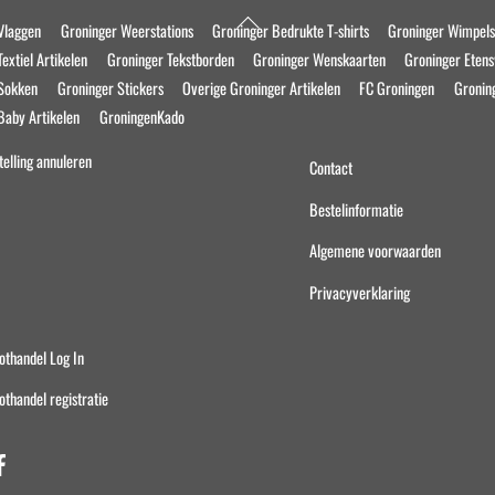
Back
Vlaggen
Groninger Weerstations
Groninger Bedrukte T-shirts
Groninger Wimpel
To
extiel Artikelen
Groninger Tekstborden
Groninger Wenskaarten
Groninger Eten
Top
 Sokken
Groninger Stickers
Overige Groninger Artikelen
FC Groningen
Gronin
Baby Artikelen
GroningenKado
telling annuleren
Contact
Bestelinformatie
Algemene voorwaarden
Privacyverklaring
othandel Log In
othandel registratie
Facebook