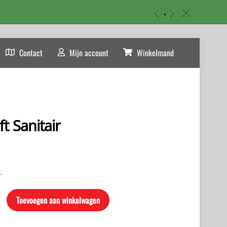
«
»
c
Contact
Mijn account
Winkelmand
t Sanitair
.
Toevoegen aan winkelwagen