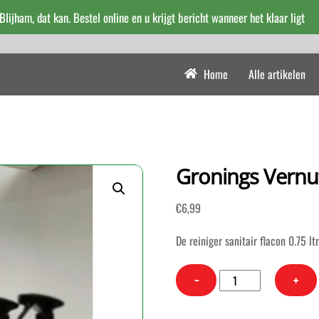
 Blijham, dat kan. Bestel online en u krijgt bericht wanneer het klaar ligt
Home
Alle artikelen
Gronings Vernuf
€
6,99
De reiniger sanitair flacon 0.75 ltr
Gronings
−
+
Vernuft
Sanitair