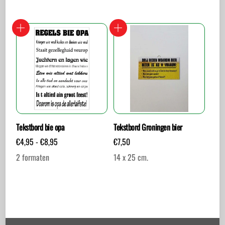
€8,95
Dit
product
heeft
meerdere
variaties.
Deze
optie
kan
gekozen
worden
Tekstbord bie opa
Tekstbord Groningen bier
op
Prijsklasse:
€
4,95
-
€
8,95
€
7,50
de
€4,95
2 formaten
14 x 25 cm.
tot
productpagina
€8,95
Dit
product
heeft
meerdere