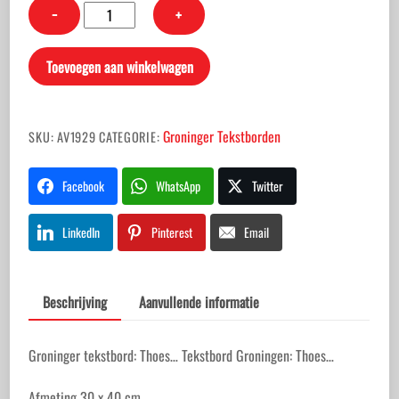
Groninger
−
+
tekstbord:
Thoes...
Toevoegen aan winkelwagen
aantal
Groninger Tekstborden
SKU:
AV1929
CATEGORIE:
Facebook
WhatsApp
Twitter
LinkedIn
Pinterest
Email
Beschrijving
Aanvullende informatie
Groninger tekstbord: Thoes… Tekstbord Groningen: Thoes…
Afmeting 30 x 40 cm.