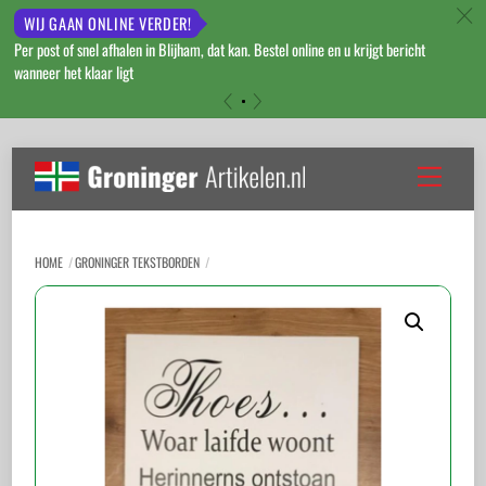
c
WIJ GAAN ONLINE VERDER!
Per post of snel afhalen in Blijham, dat kan. Bestel online en u krijgt bericht
wanneer het klaar ligt
«
»
Skip
to
Menu
content
HOME
GRONINGER TEKSTBORDEN