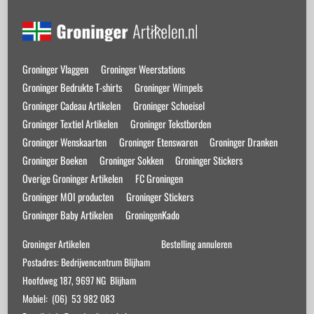
variaties.
Back
Deze
To
optie
Top
kan
Groninger Vlaggen
Groninger Weerstations
gekozen
Groninger Bedrukte T-shirts
Groninger Wimpels
worden
Groninger Cadeau Artikelen
Groninger Schoeisel
op
Groninger Textiel Artikelen
Groninger Tekstborden
de
Groninger Wenskaarten
Groninger Etenswaren
Groninger Dranken
productpagina
Groninger Boeken
Groninger Sokken
Groninger Stickers
Overige Groninger Artikelen
FC Groningen
Groninger MOI producten
Groninger Stickers
Groninger Baby Artikelen
GroningenKado
Groninger Artikelen
Bestelling annuleren
Postadres: Bedrijvencentrum Blijham
Hoofdweg 187, 9697 NG Blijham
Mobiel: (06) 53 982 083