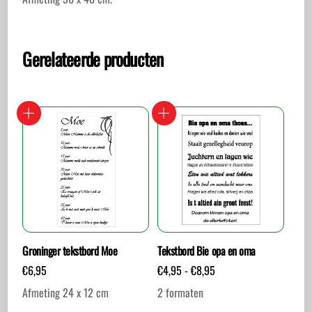
Gerelateerde producten
Groninger tekstbord Moe
Tekstbord Bie opa en oma
Prijsklasse:
€
6,95
€
4,95
-
€
8,95
€4,95
Afmeting 24 x 12 cm
2 formaten
tot