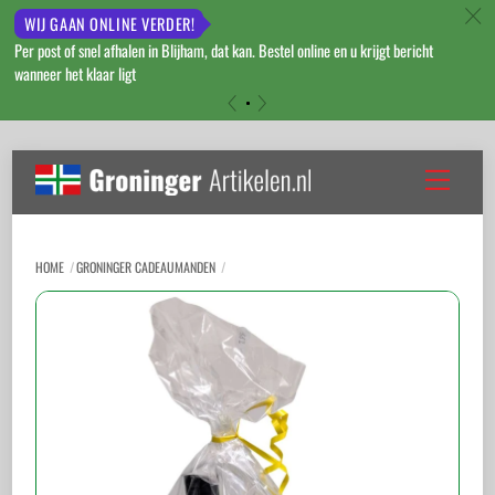
c
WIJ GAAN ONLINE VERDER!
Per post of snel afhalen in Blijham, dat kan. Bestel online en u krijgt bericht
wanneer het klaar ligt
«
»
Skip
to
Menu
content
HOME
GRONINGER CADEAUMANDEN