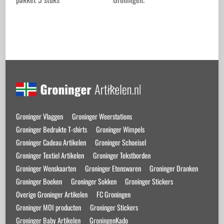
Back
To
Top
Groninger Vlaggen
Groninger Weerstations
Groninger Bedrukte T-shirts
Groninger Wimpels
Groninger Cadeau Artikelen
Groninger Schoeisel
Groninger Textiel Artikelen
Groninger Tekstborden
Groninger Wenskaarten
Groninger Etenswaren
Groninger Dranken
Groninger Boeken
Groninger Sokken
Groninger Stickers
Overige Groninger Artikelen
FC Groningen
Groninger MOI producten
Groninger Stickers
Groninger Baby Artikelen
GroningenKado