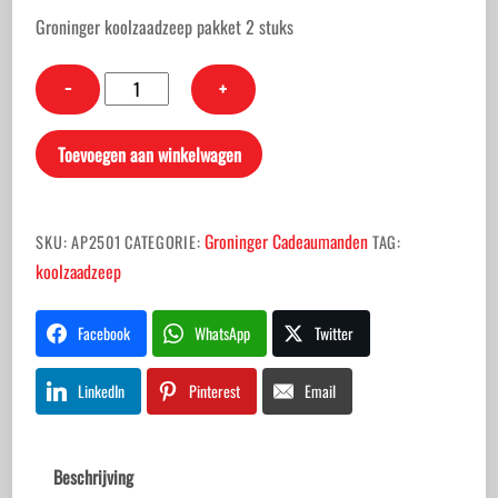
Groninger koolzaadzeep pakket 2 stuks
Groninger
−
+
koolzaadzeep
pakket
Toevoegen aan winkelwagen
2
stuks
aantal
Groninger Cadeaumanden
SKU:
AP2501
CATEGORIE:
TAG:
koolzaadzeep
Facebook
WhatsApp
Twitter
LinkedIn
Pinterest
Email
Beschrijving