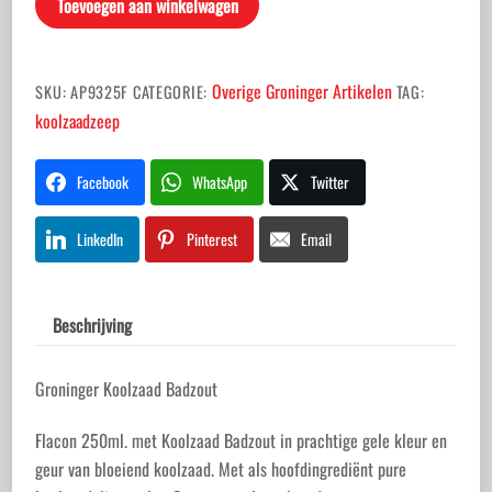
Toevoegen aan winkelwagen
aantal
Overige Groninger Artikelen
SKU:
AP9325F
CATEGORIE:
TAG:
koolzaadzeep
Facebook
WhatsApp
Twitter
LinkedIn
Pinterest
Email
Beschrijving
Groninger Koolzaad Badzout
Flacon 250ml. met Koolzaad Badzout in prachtige gele kleur en
geur van bloeiend koolzaad. Met als hoofdingrediënt pure