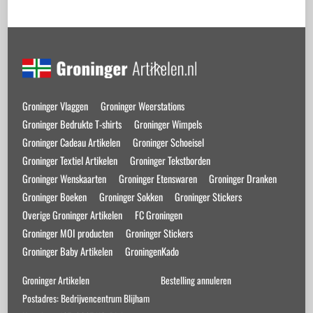
Back
To
Top
Groninger Vlaggen
Groninger Weerstations
Groninger Bedrukte T-shirts
Groninger Wimpels
Groninger Cadeau Artikelen
Groninger Schoeisel
Groninger Textiel Artikelen
Groninger Tekstborden
Groninger Wenskaarten
Groninger Etenswaren
Groninger Dranken
Groninger Boeken
Groninger Sokken
Groninger Stickers
Overige Groninger Artikelen
FC Groningen
Groninger MOI producten
Groninger Stickers
Groninger Baby Artikelen
GroningenKado
Groninger Artikelen
Bestelling annuleren
Postadres: Bedrijvencentrum Blijham