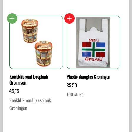
Dit
product
heeft
meerdere
variaties.
Deze
optie
kan
gekozen
worden
Koekblik rond leesplank
Plastic draagtas Groningen
Groningen
op
€
5,50
€
5,75
de
100 stuks
productpagina
Koekblik rond leesplank
Groningen