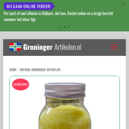
c
WIJ GAAN ONLINE VERDER!
Per post of snel afhalen in Blijham, dat kan. Bestel online en u krijgt bericht
wanneer het klaar ligt
«
»
Skip
to
Menu
content
HOME
OVERIGE GRONINGER ARTIKELEN
AANBIEDING!