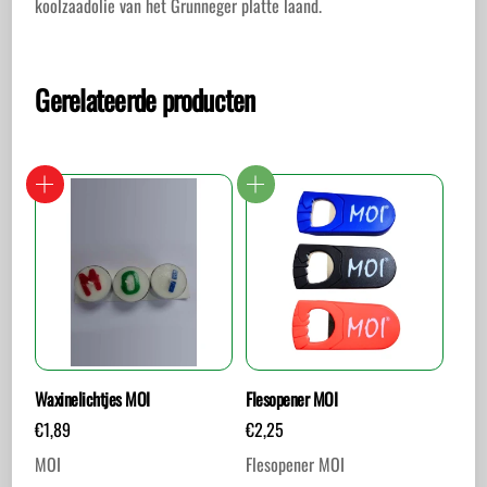
koolzaadolie van het Grunneger platte laand.
Gerelateerde producten
Waxinelichtjes MOI
Flesopener MOI
€
1,89
€
2,25
MOI
Flesopener MOI