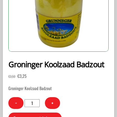
Groninger Koolzaad Badzout
Oorspronkelijke
Huidige
€
3,25
€
3,50
prijs
prijs
was:
is:
Groninger Koolzaad Badzout
€3,50.
€3,25.
Groninger
−
+
Koolzaad
Badzout