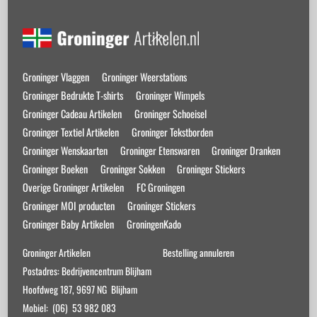
Back
To
Top
Groninger Vlaggen
Groninger Weerstations
Groninger Bedrukte T-shirts
Groninger Wimpels
Groninger Cadeau Artikelen
Groninger Schoeisel
Groninger Textiel Artikelen
Groninger Tekstborden
Groninger Wenskaarten
Groninger Etenswaren
Groninger Dranken
Groninger Boeken
Groninger Sokken
Groninger Stickers
Overige Groninger Artikelen
FC Groningen
Groninger MOI producten
Groninger Stickers
Groninger Baby Artikelen
GroningenKado
Groninger Artikelen
Bestelling annuleren
Postadres: Bedrijvencentrum Blijham
Hoofdweg 187, 9697 NG Blijham
Mobiel: (06) 53 982 083