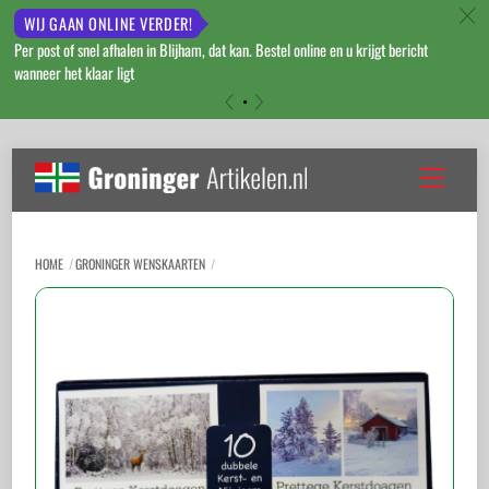
c
WIJ GAAN ONLINE VERDER!
Per post of snel afhalen in Blijham, dat kan. Bestel online en u krijgt bericht
wanneer het klaar ligt
«
»
Skip
to
Menu
content
HOME
GRONINGER WENSKAARTEN