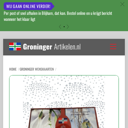
c
WIJ GAAN ONLINE VERDER!
Per post of snel afhalen in Blijham, dat kan. Bestel online en u krijgt bericht
wanneer het klaar ligt
«
»
Skip
to
Menu
content
HOME
GRONINGER WENSKAARTEN