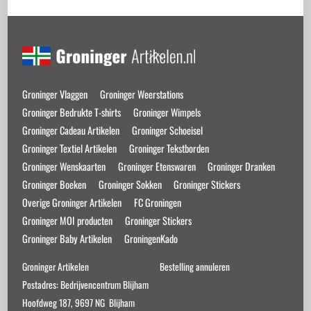
Back
To
Top
Groninger Vlaggen
Groninger Weerstations
Groninger Bedrukte T-shirts
Groninger Wimpels
Groninger Cadeau Artikelen
Groninger Schoeisel
Groninger Textiel Artikelen
Groninger Tekstborden
Groninger Wenskaarten
Groninger Etenswaren
Groninger Dranken
Groninger Boeken
Groninger Sokken
Groninger Stickers
Overige Groninger Artikelen
FC Groningen
Groninger MOI producten
Groninger Stickers
Groninger Baby Artikelen
GroningenKado
Groninger Artikelen
Bestelling annuleren
Postadres: Bedrijvencentrum Blijham
Hoofdweg 187, 9697 NG Blijham