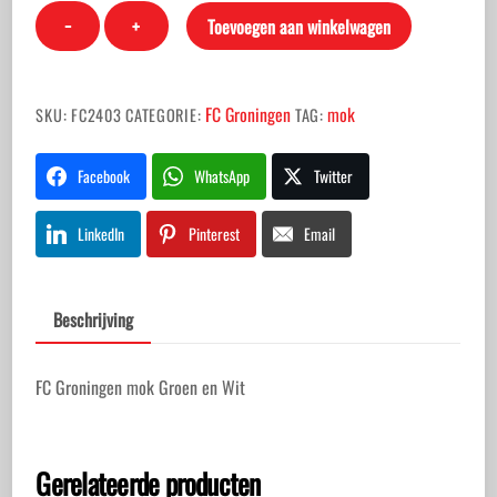
FC
−
+
Toevoegen aan winkelwagen
Groningen
mok
Groen
FC Groningen
mok
SKU:
FC2403
CATEGORIE:
TAG:
en
Wit
Facebook
WhatsApp
Twitter
aantal
LinkedIn
Pinterest
Email
Beschrijving
FC Groningen mok Groen en Wit
Gerelateerde producten