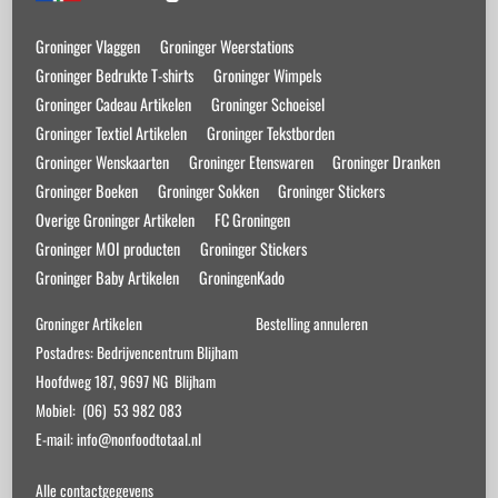
To
Top
Groninger Vlaggen
Groninger Weerstations
Groninger Bedrukte T-shirts
Groninger Wimpels
Groninger Cadeau Artikelen
Groninger Schoeisel
Groninger Textiel Artikelen
Groninger Tekstborden
Groninger Wenskaarten
Groninger Etenswaren
Groninger Dranken
Groninger Boeken
Groninger Sokken
Groninger Stickers
Overige Groninger Artikelen
FC Groningen
Groninger MOI producten
Groninger Stickers
Groninger Baby Artikelen
GroningenKado
Groninger Artikelen
Bestelling annuleren
Postadres: Bedrijvencentrum Blijham
Hoofdweg 187, 9697 NG Blijham
Mobiel: (06) 53 982 083
E-mail: info@nonfoodtotaal.nl
Alle contactgegevens