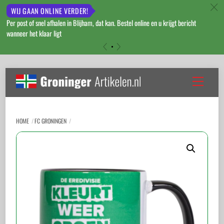
c
WIJ GAAN ONLINE VERDER!
Per post of snel afhalen in Blijham, dat kan. Bestel online en u krijgt bericht
wanneer het klaar ligt
«
»
Skip
to
Menu
content
HOME
FC GRONINGEN