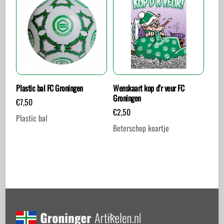
Plastic bal FC Groningen
Wenskaart kop d’r veur FC
Groningen
€
7,50
€
2,50
Plastic bal
Beterschop koartje
Back