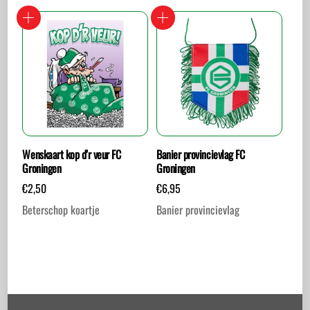
Wenskaart kop d’r veur FC
Banier provincievlag FC
Groningen
Groningen
€
2,50
€
6,95
Beterschop koartje
Banier provincievlag