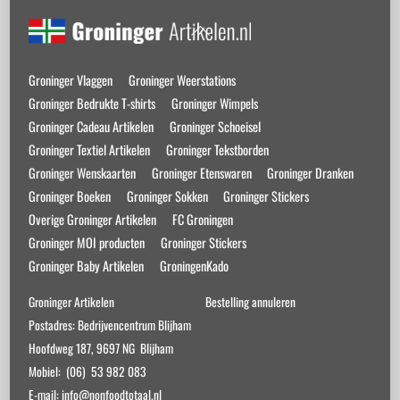
Back
To
Top
Groninger Vlaggen
Groninger Weerstations
Groninger Bedrukte T-shirts
Groninger Wimpels
Groninger Cadeau Artikelen
Groninger Schoeisel
Groninger Textiel Artikelen
Groninger Tekstborden
Groninger Wenskaarten
Groninger Etenswaren
Groninger Dranken
Groninger Boeken
Groninger Sokken
Groninger Stickers
Overige Groninger Artikelen
FC Groningen
Groninger MOI producten
Groninger Stickers
Groninger Baby Artikelen
GroningenKado
Groninger Artikelen
Bestelling annuleren
Postadres: Bedrijvencentrum Blijham
Hoofdweg 187, 9697 NG Blijham
Mobiel: (06) 53 982 083
E-mail: info@nonfoodtotaal.nl