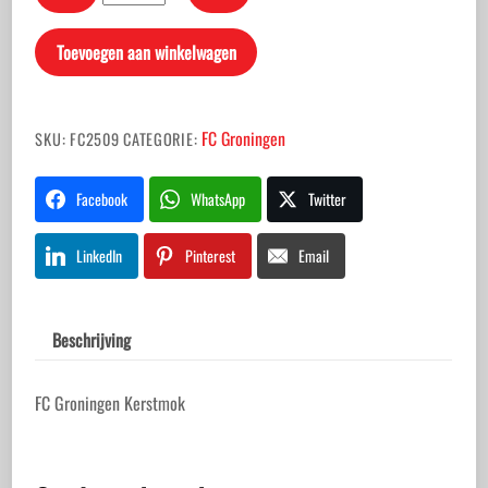
Groningen
Kerstmok
Toevoegen aan winkelwagen
aantal
FC Groningen
SKU:
FC2509
CATEGORIE:
Facebook
WhatsApp
Twitter
LinkedIn
Pinterest
Email
Beschrijving
FC Groningen Kerstmok