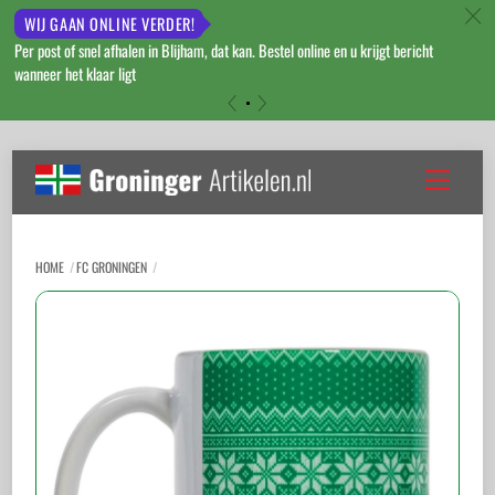
c
WIJ GAAN ONLINE VERDER!
Per post of snel afhalen in Blijham, dat kan. Bestel online en u krijgt bericht
wanneer het klaar ligt
«
»
Skip
to
Menu
content
HOME
FC GRONINGEN