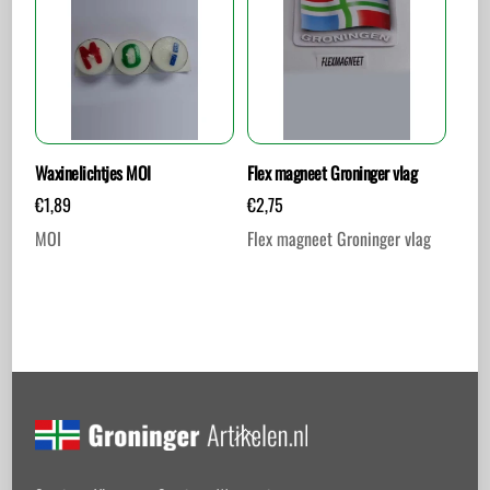
meerdere
variaties.
Deze
optie
kan
gekozen
worden
Waxinelichtjes MOI
Flex magneet Groninger vlag
op
€
1,89
€
2,75
de
MOI
Flex magneet Groninger vlag
productpagina
Back
To
Top