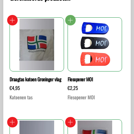
Draagtas katoen Groninger vlag
Flesopener MOI
€
4,95
€
2,25
Katoenen tas
Flesopener MOI
Dit
product
heeft