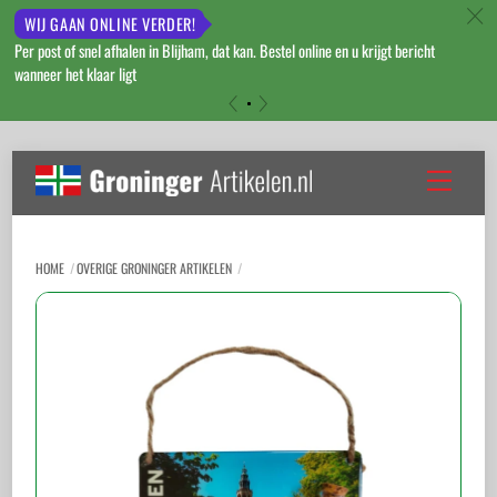
c
WIJ GAAN ONLINE VERDER!
Per post of snel afhalen in Blijham, dat kan. Bestel online en u krijgt bericht
wanneer het klaar ligt
«
»
Skip
to
Menu
content
HOME
OVERIGE GRONINGER ARTIKELEN