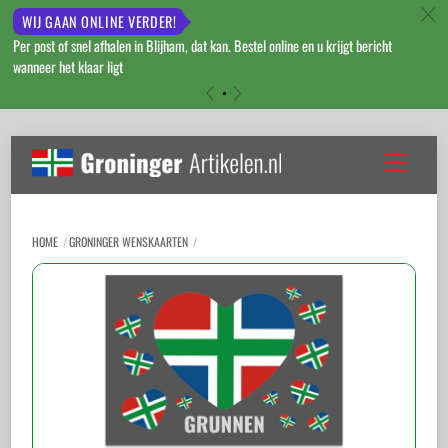
c
WIJ GAAN ONLINE VERDER!
Per post of snel afhalen in Blijham, dat kan. Bestel online en u krijgt bericht
wanneer het klaar ligt
«
»
Skip
to
Menu
content
HOME
GRONINGER WENSKAARTEN