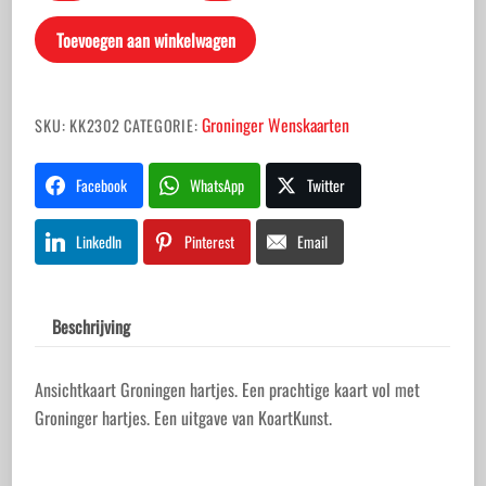
hartjes
Toevoegen aan winkelwagen
aantal
Groninger Wenskaarten
SKU:
KK2302
CATEGORIE:
Facebook
WhatsApp
Twitter
LinkedIn
Pinterest
Email
Beschrijving
Ansichtkaart Groningen hartjes. Een prachtige kaart vol met
Groninger hartjes. Een uitgave van KoartKunst.