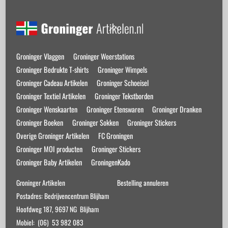
Back
To
Top
Groninger Vlaggen
Groninger Weerstations
Groninger Bedrukte T-shirts
Groninger Wimpels
Groninger Cadeau Artikelen
Groninger Schoeisel
Groninger Textiel Artikelen
Groninger Tekstborden
Groninger Wenskaarten
Groninger Etenswaren
Groninger Dranken
Groninger Boeken
Groninger Sokken
Groninger Stickers
Overige Groninger Artikelen
FC Groningen
Groninger MOI producten
Groninger Stickers
Groninger Baby Artikelen
GroningenKado
Groninger Artikelen
Bestelling annuleren
Postadres: Bedrijvencentrum Blijham
Hoofdweg 187, 9697 NG Blijham
Mobiel: (06) 53 982 083