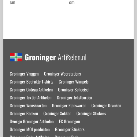
cm.
cm.
Back
To
Top
Groninger Vlaggen
Groninger Weerstations
Groninger Bedrukte T-shirts
Groninger Wimpels
Groninger Cadeau Artikelen
Groninger Schoeisel
Groninger Textiel Artikelen
Groninger Tekstborden
Groninger Wenskaarten
Groninger Etenswaren
Groninger Dranken
Groninger Boeken
Groninger Sokken
Groninger Stickers
Overige Groninger Artikelen
FC Groningen
Groninger MOI producten
Groninger Stickers