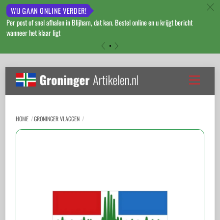
c
WIJ GAAN ONLINE VERDER!
Per post of snel afhalen in Blijham, dat kan. Bestel online en u krijgt bericht
wanneer het klaar ligt
«
»
Skip
to
Menu
content
HOME
GRONINGER VLAGGEN